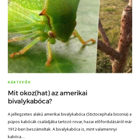
KÁRTEVŐK
Mit okoz(hat) az amerikai
bivalykabóca?
A jellegzetes alakú amerikai bivalykabóca (Stictocephala bisonia) a
púpos kabócák családjába tartozó rovar, hazai előfordulásáról már
1912-ben beszámoltak. A bivalykabóca is, mint valamennyi
kabóca…