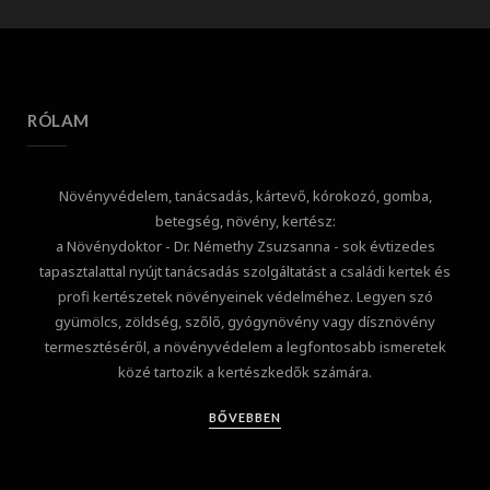
RÓLAM
Növényvédelem, tanácsadás, kártevő, kórokozó, gomba,
betegség, növény, kertész:
a Növénydoktor - Dr. Némethy Zsuzsanna - sok évtizedes
tapasztalattal nyújt tanácsadás szolgáltatást a családi kertek és
profi kertészetek növényeinek védelméhez. Legyen szó
gyümölcs, zöldség, szőlő, gyógynövény vagy dísznövény
termesztéséről, a növényvédelem a legfontosabb ismeretek
közé tartozik a kertészkedők számára.
BŐVEBBEN