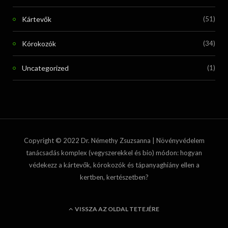
Kártevők
(51)
Kórokozók
(34)
Uncategorized
(1)
Copyright © 2022 Dr. Némethy Zsuzsanna | Növényvédelem
tanácsadás komplex (vegyszerekkel és bio) módon: hogyan
védekezz a kártevők, kórokozók és tápanyaghiány ellen a
kertben, kertészetben?
VISSZA AZ OLDAL TETEJÉRE