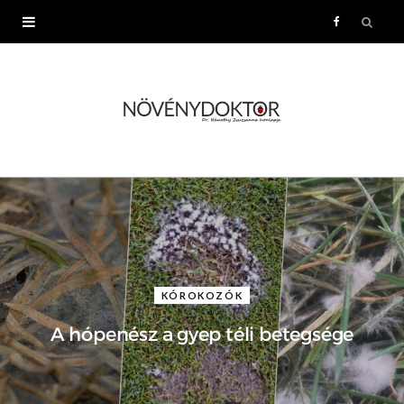
F
a
c
e
b
o
o
KÓROKOZÓK
k
A hópenész a gyep téli betegsége