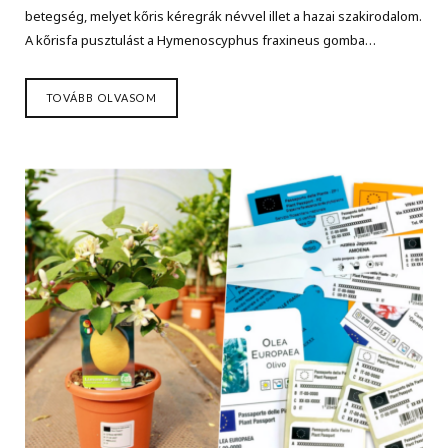
betegség, melyet kőris kéregrák névvel illet a hazai szakirodalom.
A kőrisfa pusztulást a Hymenoscyphus fraxineus gomba…
TOVÁBB OLVASOM