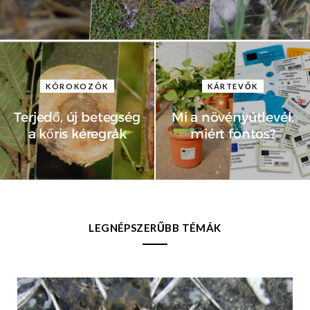
KÓROKOZÓK
KÁRTEVŐK
Terjedő, új betegség
Mi a növényútlevél,
a kőris kéregrák
miért fontos?
LEGNÉPSZERŰBB TÉMÁK