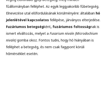
fűállományban felléphet. Az egyik leggyakoribb fűbetegség.
Elnevezése utal előfordulásának körülményére: általában
hó
jelenlétével kapcsolatos
fellépése, járványos elterjedése.
Fuzáriumos betegség
ként
, fuzáriumos foltosság
nak is
ismert elváltozás, melyet a
Fusarium nivale (Microdochium
nivale)
gomba okoz. Fontos tudni, hogy hó hiányában is
felléphet a betegség, és nem csak fagypont körüli
hőmérséklet esetén.