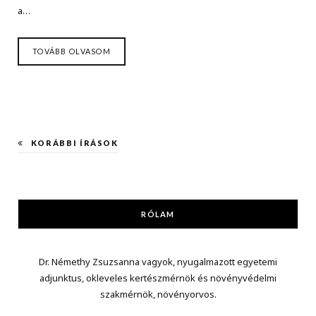
a…
TOVÁBB OLVASOM
KORÁBBI ÍRÁSOK
RÓLAM
Dr. Némethy Zsuzsanna vagyok, nyugalmazott egyetemi
adjunktus, okleveles kertészmérnök és növényvédelmi
szakmérnök, növényorvos.