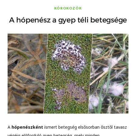
KÓROKOZÓK
A hópenész a gyep téli betegsége
A
hópenészként
ismert betegség elsősorban ősztől tavasz
végéig előforduló gyep betegség, mely minden