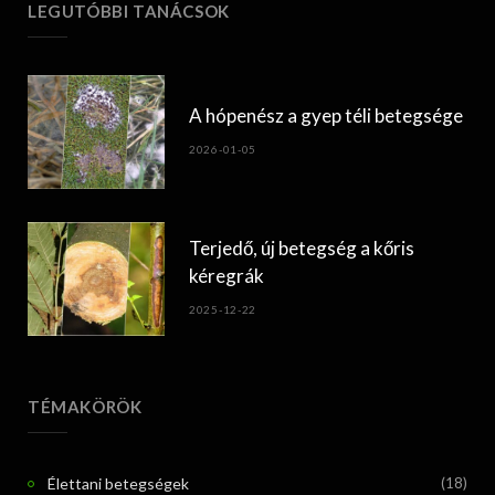
LEGUTÓBBI TANÁCSOK
A hópenész a gyep téli betegsége
2026-01-05
Terjedő, új betegség a kőris
kéregrák
2025-12-22
TÉMAKÖRÖK
Élettani betegségek
(18)