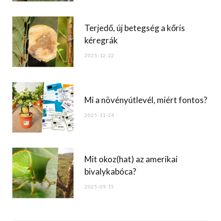
Terjedő, új betegség a kőris
kéregrák
2025-12-22
Mi a növényútlevél, miért fontos?
2025-11-24
Mit okoz(hat) az amerikai
bivalykabóca?
2025-09-15