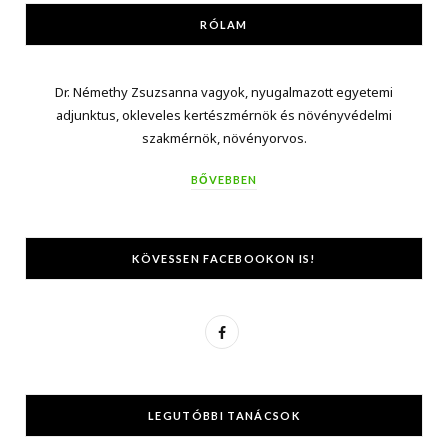
RÓLAM
Dr. Némethy Zsuzsanna vagyok, nyugalmazott egyetemi
adjunktus, okleveles kertészmérnök és növényvédelmi
szakmérnök, növényorvos.
BŐVEBBEN
KÖVESSEN FACEBOOKON IS!
F
a
c
LEGUTÓBBI TANÁCSOK
e