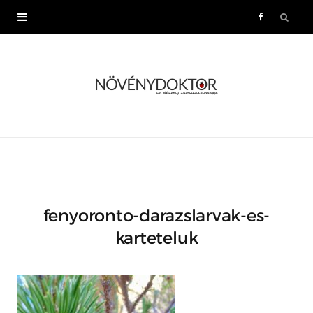
F
a
c
e
b
o
fenyoronto-darazslarvak-es-
o
karteteluk
k