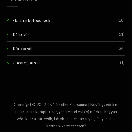
Élettani betegségek
(18)
Kártevők
(51)
Kórokozók
(34)
Uncategorized
(1)
Copyright © 2022 Dr. Némethy Zsuzsanna | Növényvédelem
tanácsadás komplex (vegyszerekkel és bio) módon: hogyan
védekezz a kártevők, kórokozók és tápanyaghiány ellen a
kertben, kertészetben?