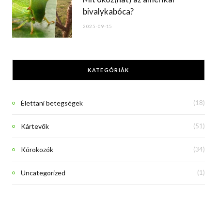
bivalykabóca?
2025-09-15
KATEGÓRIÁK
Élettani betegségek
(18)
Kártevők
(51)
Kórokozók
(34)
Uncategorized
(1)