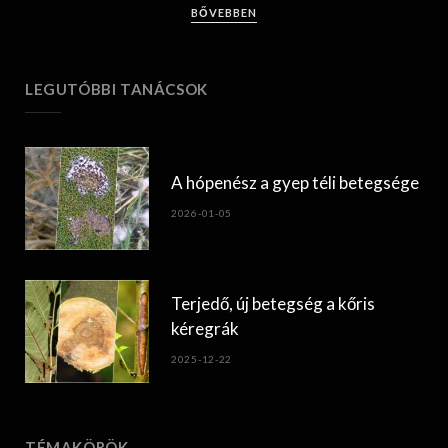
BŐVEBBEN
LEGUTÓBBI TANÁCSOK
A hópenész a gyep téli betegsége
2026-01-05
Terjedő, új betegség a kőris
kéregrák
2025-12-22
TÉMAKÖRÖK