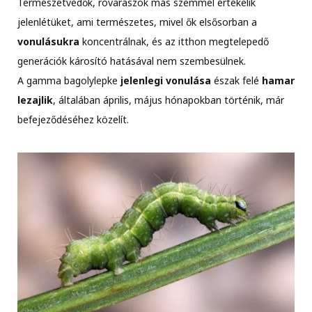
Természetvédők, rovarászok más szemmel értékelik
jelenlétüket, ami természetes, mivel ők elsősorban a
vonulásukra
koncentrálnak, és az itthon megtelepedő
generációk károsító hatásával nem szembesülnek.
A gamma bagolylepke
jelenlegi vonulása
észak felé
hamar
lezajlik
, általában április, május hónapokban történik, már
befejeződéséhez közelít.