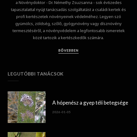
a Növénydoktor - Dr. Némethy Zsuzsanna - sok évtizedes
tapasztalattal nyújt tanácsadás szolgáltatást a családi kertek és
profi kertészetek növényeinek védelméhez. Legyen szó
gyümölcs, zöldség, szőlő, gyógynövény vagy dísznövény
termesztéséről, a növényvédelem a legfontosabb ismeretek
közé tartozik a kertészkedők számára.
BŐVEBBEN
LEGUTÓBBI TANÁCSOK
A hópenész a gyep téli betegsége
2026-01-05