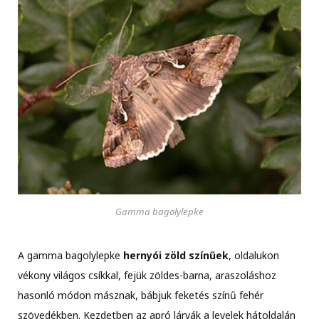
Gamma bagolylepke
A gamma bagolylepke
hernyói zöld színűek
, oldalukon
vékony világos csíkkal, fejük zöldes-barna, araszoláshoz
hasonló módon másznak, bábjuk feketés színű fehér
szövedékben. Kezdetben az apró lárvák a levelek hátoldalán