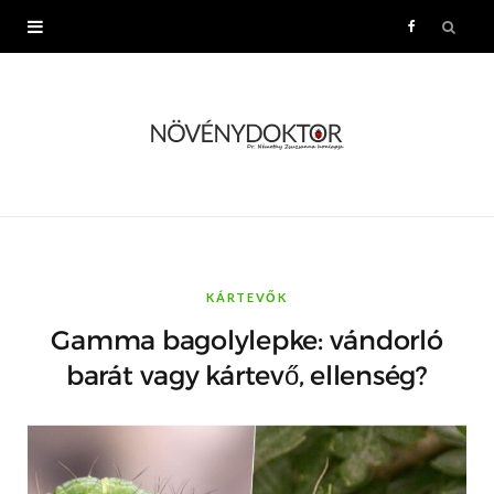
F
a
c
e
b
o
KÁRTEVŐK
Gamma bagolylepke: vándorló
o
barát vagy kártevő, ellenség?
k