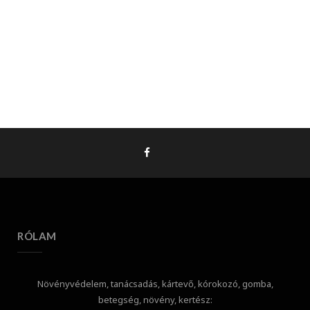
RÓLAM
Növényvédelem, tanácsadás, kártevő, kórokozó, gomba,
betegség, növény, kertész: