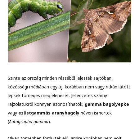
Szinte az ország minden részéből jelezték sajtóban,
közösségi médiában egy új, korábban nem vagy ritkán látott
lepkék tömeges megjelenését. Jellegzetes szárny
rajzolatukról könnyen azonosíthatók,
gamma bagolyepke
vagy
ezüstgammás aranybagoly
néven ismertek
(
Autographa gamma
).
Olyan tömegben fordultak elő, amire korábban nem volt