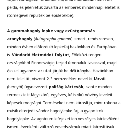
példa, és jelenlétük zavarta az emberek mindennapi életét is
(tömegével repültek be épületekbe).
A gammabagoly lepke vagy ezüstgammás
aranybagoly
(
Autographa gamma
) ismert, rendszeresen,
minden évben előforduló lepkefaj hazánkban és Európában
is.
Vándorló életmódot folytat
, Földközi-tengeri
országokból Finnországig terjed útvonaluk tavasszal, majd
ősszel ugyanezt az utat járják be déli irányba. Hazánkban
nem telel át, viszont 2-3 nemzedéket nevel ki,
lárvái
(hernyói) úgynevezett
polifág kártevők
, szinte minden
termesztett lágyszárú, egyéves, kétszikű növény leveleit
képesek megrágni. Terméseket nem károsítja, mint rokona a
másik elterjedt vándor bagolylepke faj, a gyapottok
bagolylepke. Az agrárium kifejezetten veszélyes kártevőként
ismeri, évenkénti változó egyedszámuk miatt károsításuk