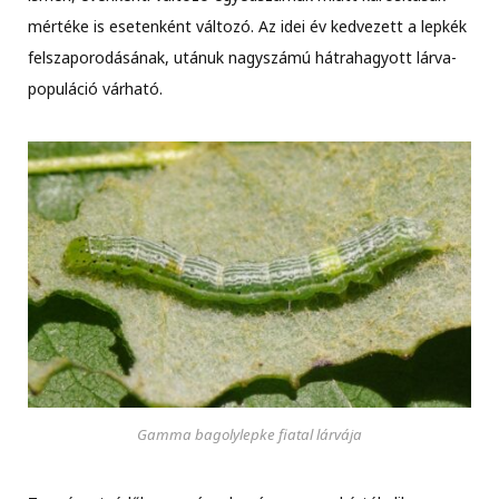
mértéke is esetenként változó. Az idei év kedvezett a lepkék
felszaporodásának, utánuk nagyszámú hátrahagyott lárva-
populáció várható.
Gamma bagolylepke fiatal lárvája