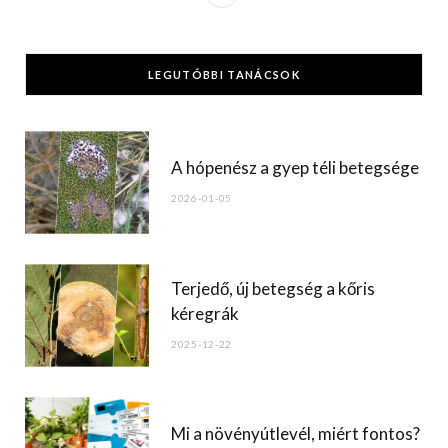
a
c
LEGUTÓBBI TANÁCSOK
e
b
o
A hópenész a gyep téli betegsége
o
2026-01-05
k
Terjedő, új betegség a kőris
kéregrák
2025-12-22
Mi a növényútlevél, miért fontos?