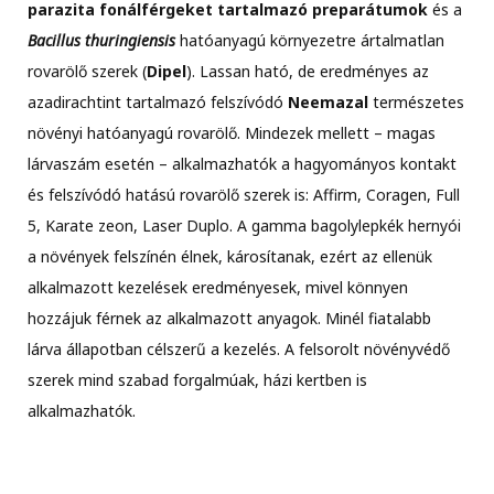
parazita fonálférgeket tartalmazó preparátumok
és a
Bacillus thuringiensis
hatóanyagú környezetre ártalmatlan
rovarölő szerek (
Dipel
). Lassan ható, de eredményes az
azadirachtint tartalmazó felszívódó
Neemazal
természetes
növényi hatóanyagú rovarölő. Mindezek mellett – magas
lárvaszám esetén – alkalmazhatók a hagyományos kontakt
és felszívódó hatású rovarölő szerek is: Affirm, Coragen, Full
5, Karate zeon, Laser Duplo. A gamma bagolylepkék hernyói
a növények felszínén élnek, károsítanak, ezért az ellenük
alkalmazott kezelések eredményesek, mivel könnyen
hozzájuk férnek az alkalmazott anyagok. Minél fiatalabb
lárva állapotban célszerű a kezelés. A felsorolt növényvédő
szerek mind szabad forgalmúak, házi kertben is
alkalmazhatók.