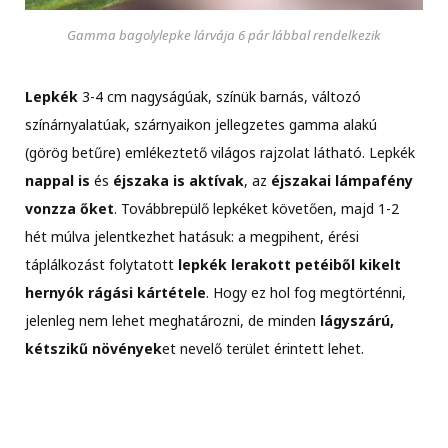
Gamma bagolylepke lárvája 6 pár lábbal rendelkezik
Lepkék
3-4 cm nagyságúak, színük barnás, változó
színárnyalatúak, szárnyaikon jellegzetes gamma alakú
(görög betűre) emlékeztető világos rajzolat látható. Lepkék
nappal is
és
éjszaka is aktívak
, az
éjszakai lámpafény
vonzza őket
. Továbbrepülő lepkéket követően, majd 1-2
hét múlva jelentkezhet hatásuk: a megpihent, érési
táplálkozást folytatott
lepkék lerakott petéiből kikelt
hernyók rágási kártétele
. Hogy ez hol fog megtörténni,
jelenleg nem lehet meghatározni, de minden
lágyszárú,
kétszikű növények
et nevelő terület érintett lehet.