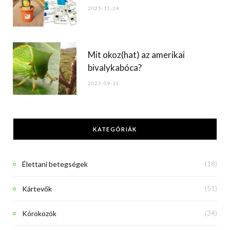
2025-11-24
Mit okoz(hat) az amerikai
bivalykabóca?
2025-09-15
KATEGÓRIÁK
Élettani betegségek
(18)
Kártevők
(51)
Kórokozók
(34)