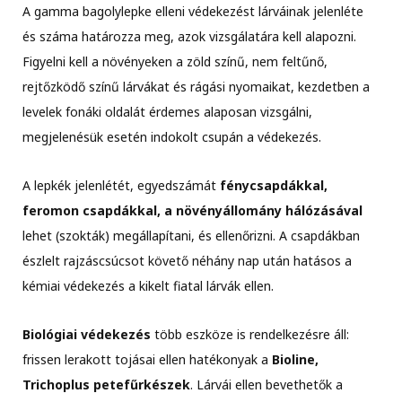
A gamma bagolylepke elleni védekezést lárváinak jelenléte
és száma határozza meg, azok vizsgálatára kell alapozni.
Figyelni kell a növényeken a zöld színű, nem feltűnő,
rejtőzködő színű lárvákat és rágási nyomaikat, kezdetben a
levelek fonáki oldalát érdemes alaposan vizsgálni,
megjelenésük esetén indokolt csupán a védekezés.
A lepkék jelenlétét, egyedszámát
fénycsapdákkal,
feromon csapdákkal, a növényállomány hálózásával
lehet (szokták) megállapítani, és ellenőrizni. A csapdákban
észlelt rajzáscsúcsot követő néhány nap után hatásos a
kémiai védekezés a kikelt fiatal lárvák ellen.
Biológiai védekezés
több eszköze is rendelkezésre áll:
frissen lerakott tojásai ellen hatékonyak a
Bioline,
Trichoplus petefűrkészek
. Lárvái ellen bevethetők a