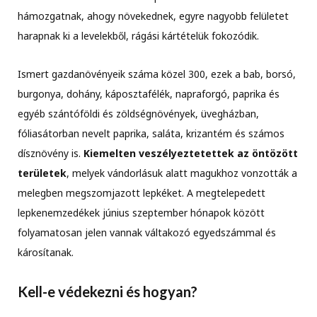
hámozgatnak, ahogy növekednek, egyre nagyobb felületet
harapnak ki a levelekből, rágási kártételük fokozódik.
Ismert gazdanövényeik száma közel 300, ezek a bab, borsó,
burgonya, dohány, káposztafélék, napraforgó, paprika és
egyéb szántóföldi és zöldségnövények, üvegházban,
fóliasátorban nevelt paprika, saláta, krizantém és számos
dísznövény is.
Kiemelten veszélyeztetettek az öntözött
területek
, melyek vándorlásuk alatt magukhoz vonzották a
melegben megszomjazott lepkéket. A megtelepedett
lepkenemzedékek június szeptember hónapok között
folyamatosan jelen vannak váltakozó egyedszámmal és
károsítanak.
Kell-e védekezni és hogyan?