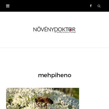
F
a
c
e
b
o
mehpiheno
o
k