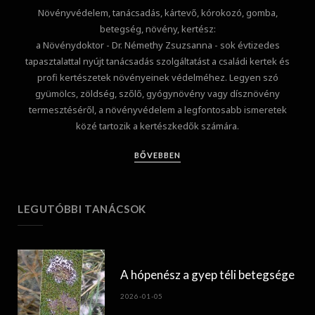
Növényvédelem, tanácsadás, kártevő, kórokozó, gomba,
betegség, növény, kertész:
a Növénydoktor - Dr. Némethy Zsuzsanna - sok évtizedes
tapasztalattal nyújt tanácsadás szolgáltatást a családi kertek és
profi kertészetek növényeinek védelméhez. Legyen szó
gyümölcs, zöldség, szőlő, gyógynövény vagy dísznövény
termesztéséről, a növényvédelem a legfontosabb ismeretek
közé tartozik a kertészkedők számára.
BŐVEBBEN
LEGUTÓBBI TANÁCSOK
A hópenész a gyep téli betegsége
2026-01-05