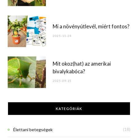
Mi a növényútlevél, miért fontos?
2025-11-24
Mit okoz(hat) az amerikai
bivalykabóca?
2025-09-15
KATEGÓRIÁK
Élettani betegségek
(18)