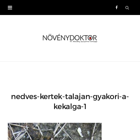
F
a
c
e
b
o
nedves-kertek-talajan-gyakori-a-
o
kekalga-1
k