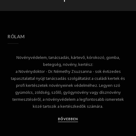
RÓLAM
Növényvédelem, tanácsadás, kártevő, kórokozó, gomba,
betegség, növény, kertész:
a Növénydoktor - Dr. Némethy Zsuzsanna - sok évtizedes
tapasztalattal nyújt tanácsadás szolgáltatást a családi kertek és
profi kertészetek növényeinek védelméhez. Legyen szó
gyümölcs, zöldség, szőlő, gyógynövény vagy dísznövény
termesztéséről, a növényvédelem a legfontosabb ismeretek
közé tartozik a kertészkedők számára.
BŐVEBBEN