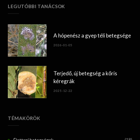
LEGUTÓBBI TANÁCSOK
A hópenész a gyep téli betegsége
2026-01-05
Terjedő, új betegség a kőris
kéregrák
2025-12-22
TÉMAKÖRÖK
Élettani betegségek
(18)