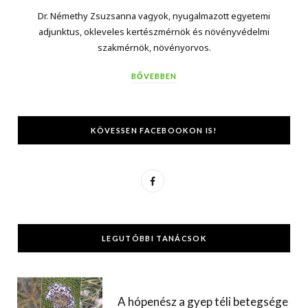
Dr. Némethy Zsuzsanna vagyok, nyugalmazott egyetemi
adjunktus, okleveles kertészmérnök és növényvédelmi
szakmérnök, növényorvos.
BŐVEBBEN
KÖVESSEN FACEBOOKON IS!
F
a
c
LEGUTÓBBI TANÁCSOK
e
b
o
A hópenész a gyep téli betegsége