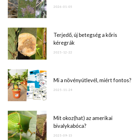
o
2026-01-05
k
Terjedő, új betegség a kőris
kéregrák
2025-12-22
Mi a növényútlevél, miért fontos?
2025-11-24
Mit okoz(hat) az amerikai
bivalykabóca?
2025-09-15