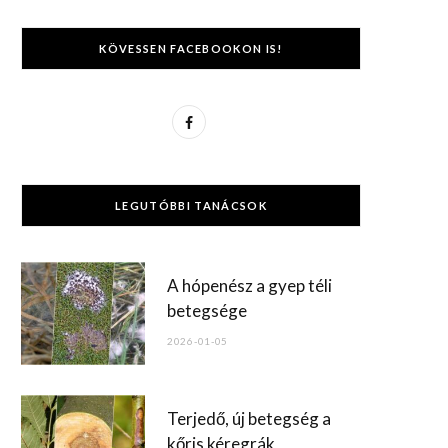
KÖVESSEN FACEBOOKON IS!
F
a
c
LEGUTÓBBI TANÁCSOK
e
b
A hópenész a gyep téli
o
betegsége
o
2026-01-05
k
Terjedő, új betegség a
kőris kéregrák