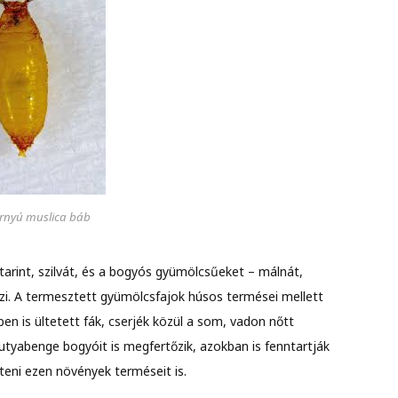
árnyú muslica báb
ktarint, szilvát, és a bogyós gyümölcsűeket – málnát,
rtőzi. A termesztett gyümölcsfajok húsos termései mellett
en is ültetett fák, cserjék közül a som, vadon nőtt
kutyabenge bogyóit is megfertőzik, azokban is fenntartják
nteni ezen növények terméseit is.