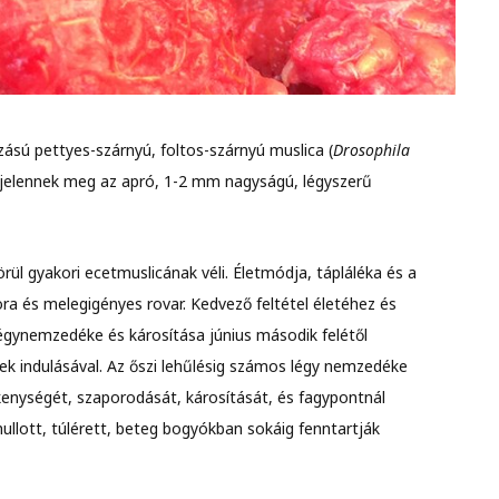
ású pettyes-szárnyú, foltos-szárnyú muslica (
Drosophila
n jelennek meg az apró, 1-2 mm nagyságú, légyszerű
ül gyakori ecetmuslicának véli. Életmódja, tápláléka és a
ra és melegigényes rovar. Kedvező feltétel életéhez és
égynemzedéke és károsítása június második felétől
ek indulásával. Az őszi lehűlésig számos légy nemzedéke
evékenységét, szaporodását, károsítását, és fagypontnál
hullott, túlérett, beteg bogyókban sokáig fenntartják