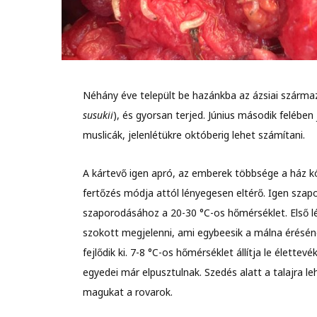
Néhány éve települt be hazánkba az ázsiai származ
susukii
), és gyorsan terjed. Június második felébe
muslicák, jelenlétükre októberig lehet számítani.
A kártevő igen apró, az emberek többsége a ház kör
fertőzés módja attól lényegesen eltérő. Igen szapo
szaporodásához a 20-30 °C-os hőmérséklet. Első l
szokott megjelenni, ami egybeesik a málna érésén
fejlődik ki. 7-8 °C-os hőmérséklet állítja le élett
egyedei már elpusztulnak. Szedés alatt a talajra le
magukat a rovarok.