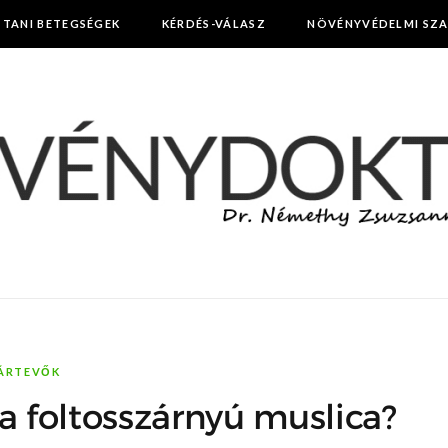
TTANI BETEGSÉGEK
KÉRDÉS-VÁLASZ
NÖVÉNYVÉDELMI SZ
ÁRTEVŐK
k a foltosszárnyú muslica?