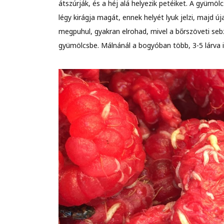
átszúrják, és a héj alá helyezik petéiket. A gyümöl
légy kirágja magát, ennek helyét lyuk jelzi, majd 
megpuhul, gyakran elrohad, mivel a bőrszöveti se
gyümölcsbe. Málnánál a bogyóban több, 3-5 lárva is 