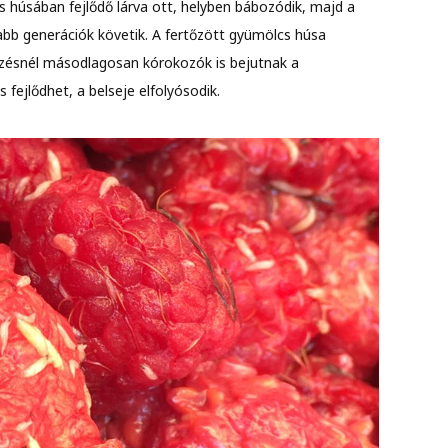
cs húsában fejlődő lárva ott, helyben bábozódik, majd a
újabb generációk követik. A fertőzött gyümölcs húsa
bzésnél másodlagosan kórokozók is bejutnak a
fejlődhet, a belseje elfolyósodik.