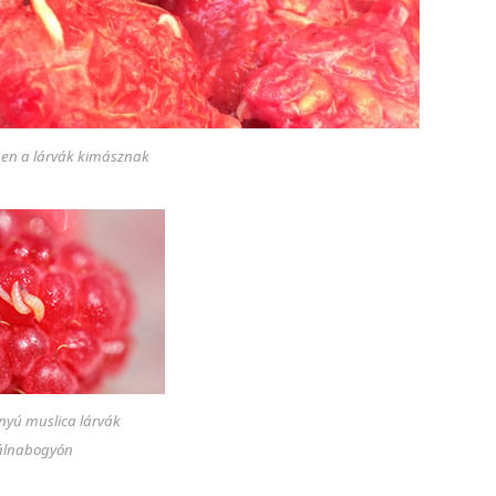
en a lárvák kimásznak
nyú muslica lárvák
lnabogyón