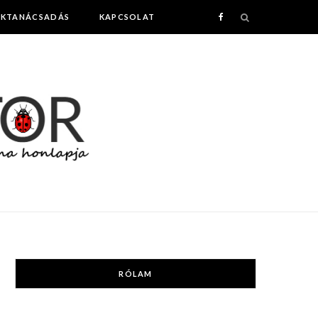
AKTANÁCSADÁS
KAPCSOLAT
F
a
c
e
b
o
o
k
RÓLAM