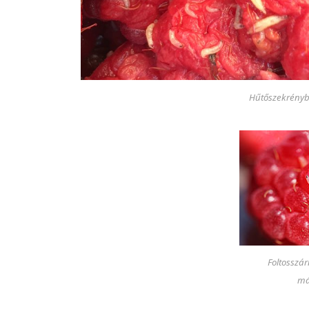
Hűtőszekrényb
Foltosszár
má