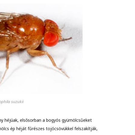
phila suzukii
ny héjúak, elsősorban a bogyós gyümölcsűeket
ölcs ép héját fűrészes tojócsövükkel felszakítják,