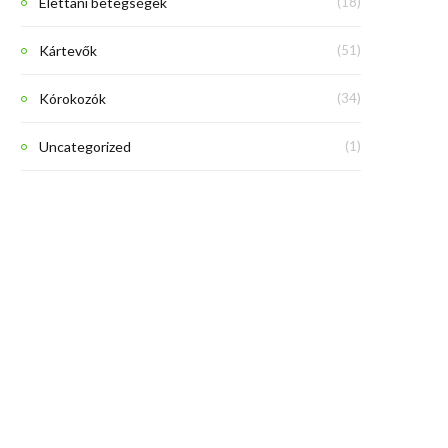
Élettani betegségek
(18)
Kártevők
(51)
Kórokozók
(34)
Uncategorized
(1)