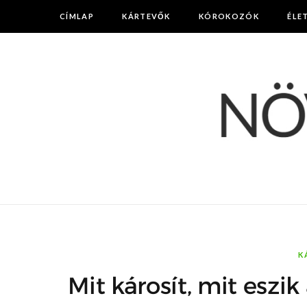
CÍMLAP
KÁRTEVŐK
KÓROKOZÓK
ÉLE
K
Mit károsít, mit eszi