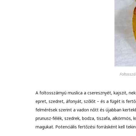
Foltossz
A foltosszárnyú muslica a cseresznyét, kajszit, ne
epret, szedret, áfonyát, szőlőt – és a fügét is fe
felmérések szerint a vadon nőtt és újabban kertekb
prunusz-félék, szedrek, bodza, tiszafa, alkörmös, 
magukat. Potenciális fertőzési forrásként kell teki