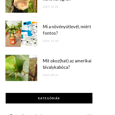
2025-12-22
Mi a növényútlevél, miért
fontos?
2025-11-24
Mit okoz(hat) az amerikai
bivalykabóca?
2025-09-15
KATEGÓRIÁK