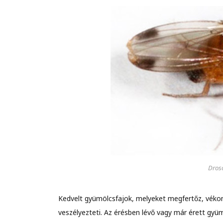
Droso
Kedvelt gyümölcsfajok, melyeket megfertőz, véko
veszélyezteti. Az érésben lévő vagy már érett gyüm