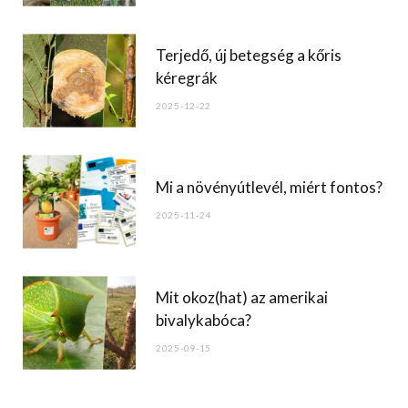
k
Terjedő, új betegség a kőris
kéregrák
2025-12-22
Mi a növényútlevél, miért fontos?
2025-11-24
Mit okoz(hat) az amerikai
bivalykabóca?
2025-09-15