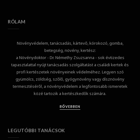
RÓLAM
Növényvédelem, tanácsadás, kártevő, kórokozó, gomba,
betegség, növény, kertész:
a Növénydoktor - Dr. Némethy Zsuzsanna - sok évtizedes
tapasztalattal nyújt tanácsadás szolgáltatást a családi kertek és
profi kertészetek növényeinek védelméhez. Legyen szó
gyümölcs, zöldség, szőlő, gyógynövény vagy dísznövény
termesztéséről, a növényvédelem a legfontosabb ismeretek
közé tartozik a kertészkedők számára.
BŐVEBBEN
LEGUTÓBBI TANÁCSOK