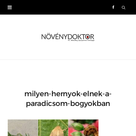
F
a
c
e
b
o
milyen-hernyok-elnek-a-
o
paradicsom-bogyokban
k