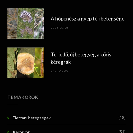
A hópenész a gyep téli betegsége
2026-01-05
Terjedő, új betegség a kőris
kéregrák
2025-12-22
TÉMAKÖRÖK
Élettani betegségek
(18)
Kártevők
(51)