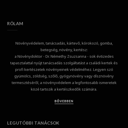
RÓLAM
Növényvédelem, tanácsadás, kártevő, kórokozó, gomba,
betegség, növény, kertész:
a Növénydoktor - Dr. Némethy Zsuzsanna - sok évtizedes
tapasztalattal nyújt tanácsadás szolgáltatást a családi kertek és
profi kertészetek növényeinek védelméhez. Legyen szó
gyümölcs, zöldség, szőlő, gyógynövény vagy dísznövény
termesztéséről, a növényvédelem a legfontosabb ismeretek
közé tartozik a kertészkedők számára.
BŐVEBBEN
LEGUTÓBBI TANÁCSOK