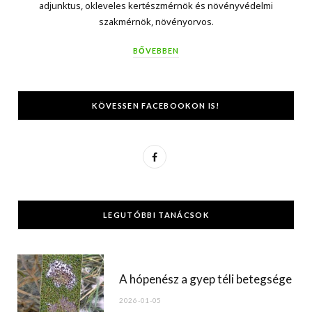
adjunktus, okleveles kertészmérnök és növényvédelmi
szakmérnök, növényorvos.
BŐVEBBEN
KÖVESSEN FACEBOOKON IS!
F
a
c
LEGUTÓBBI TANÁCSOK
e
b
o
A hópenész a gyep téli betegsége
o
2026-01-05