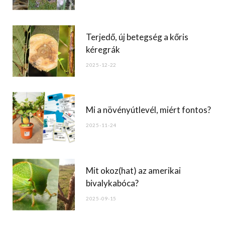
k
Terjedő, új betegség a kőris
kéregrák
2025-12-22
Mi a növényútlevél, miért fontos?
2025-11-24
Mit okoz(hat) az amerikai
bivalykabóca?
2025-09-15