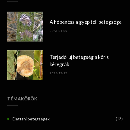
A hópenész a gyep téli betegsége
2026-01-05
Terjedő, új betegség a kőris
kéregrák
2025-12-22
TÉMAKÖRÖK
Élettani betegségek
(18)