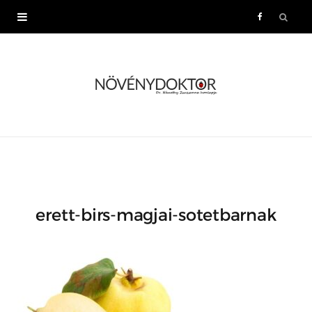
F
a
c
e
b
o
erett-birs-magjai-sotetbarnak
o
k