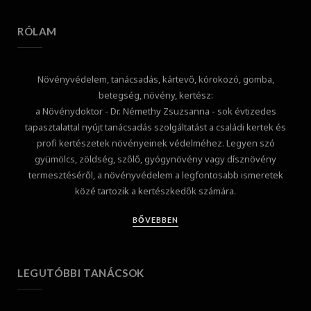
RÓLAM
Növényvédelem, tanácsadás, kártevő, kórokozó, gomba,
betegség, növény, kertész:
a Növénydoktor - Dr. Némethy Zsuzsanna - sok évtizedes
tapasztalattal nyújt tanácsadás szolgáltatást a családi kertek és
profi kertészetek növényeinek védelméhez. Legyen szó
gyümölcs, zöldség, szőlő, gyógynövény vagy dísznövény
termesztéséről, a növényvédelem a legfontosabb ismeretek
közé tartozik a kertészkedők számára.
BŐVEBBEN
LEGUTÓBBI TANÁCSOK