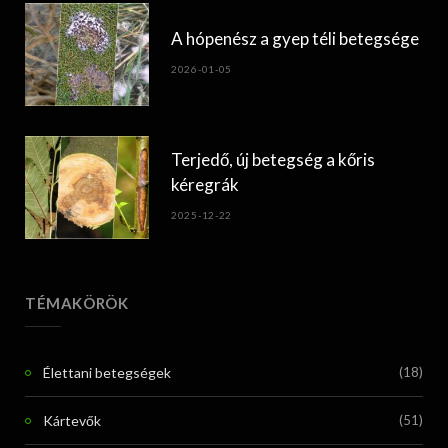
A hópenész a gyep téli betegsége
2026-01-05
Terjedő, új betegség a kőris
kéregrák
2025-12-22
TÉMAKÖRÖK
Élettani betegségek
(18)
Kártevők
(51)