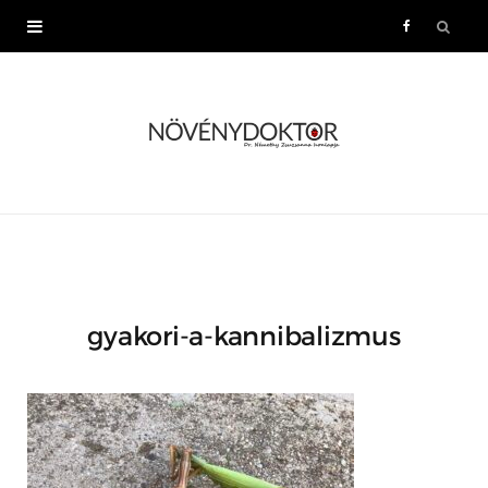
F
a
c
e
b
o
gyakori-a-kannibalizmus
o
k