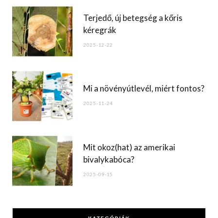
Terjedő, új betegség a kőris
kéregrák
2025-12-22
Mi a növényútlevél, miért fontos?
2025-11-24
Mit okoz(hat) az amerikai
bivalykabóca?
2025-09-15