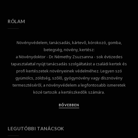
RÓLAM
Növényvédelem, tanácsadás, kártevő, kórokozó, gomba,
betegség, növény, kertész:
a Növénydoktor - Dr. Némethy Zsuzsanna - sok évtizedes
tapasztalattal nyújt tanácsadás szolgáltatást a családi kertek és
profi kertészetek növényeinek védelméhez. Legyen szó
gyümölcs, zöldség, szőlő, gyógynövény vagy dísznövény
termesztéséről, a növényvédelem a legfontosabb ismeretek
közé tartozik a kertészkedők számára.
BŐVEBBEN
LEGUTÓBBI TANÁCSOK