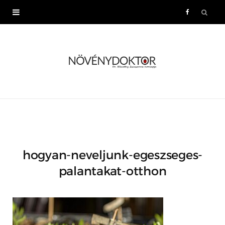
F
a
c
e
b
o
hogyan-neveljunk-egeszseges-
o
palantakat-otthon
k