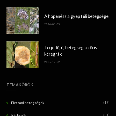
A hópenész a gyep téli betegsége
2026-01-05
Terjedő, új betegség a kőris
kéregrák
2025-12-22
TÉMAKÖRÖK
Élettani betegségek
(18)
Kártevők
(51)