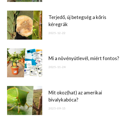
k
Terjedő, új betegség a kőris
kéregrák
2025-12-22
Mi a növényútlevél, miért fontos?
2025-11-24
Mit okoz(hat) az amerikai
bivalykabóca?
2025-09-15