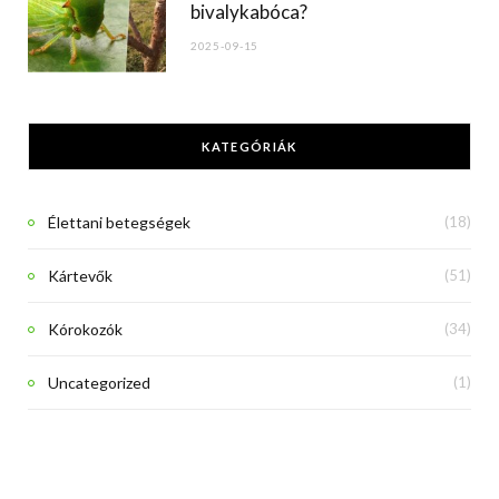
bivalykabóca?
2025-09-15
KATEGÓRIÁK
Élettani betegségek
(18)
Kártevők
(51)
Kórokozók
(34)
Uncategorized
(1)