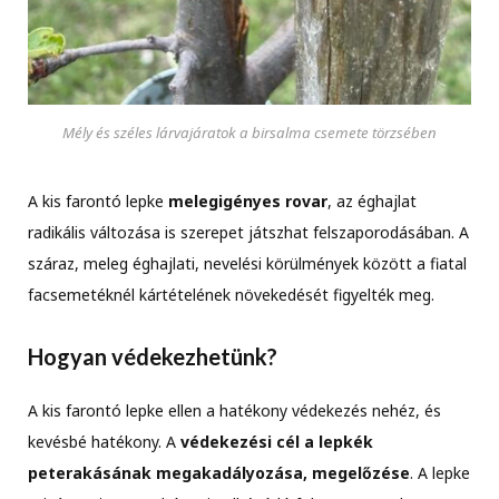
Mély és széles lárvajáratok a birsalma csemete törzsében
A kis farontó lepke
melegigényes rovar
, az éghajlat
radikális változása is szerepet játszhat felszaporodásában. A
száraz, meleg éghajlati, nevelési körülmények között a fiatal
facsemetéknél kártételének növekedését figyelték meg.
Hogyan védekezhetünk?
A kis farontó lepke ellen a hatékony védekezés nehéz, és
kevésbé hatékony. A
védekezési cél a lepkék
peterakásának megakadályozása, megelőzése
. A lepke