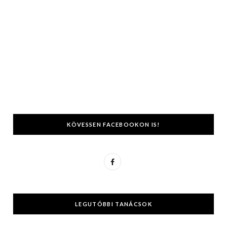
KÖVESSEN FACEBOOKON IS!
F
a
c
LEGUTÓBBI TANÁCSOK
e