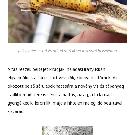
Jellegzetes színű és mintázatú lárva a vessző belsejében
A fás részek belsejét kirágják, haladási irányukban
elgyengülnek a károsított vesszők, könnyen eltörnek. Az
okozott belső sérülések hatására a növény víz és tápanyag
szállító rendszere is sérül, a hajtás, az ág, a fa lankad,
gyengélkedik, leromlik, majd a hirtelen meleg idő beálltával
kiszárad.