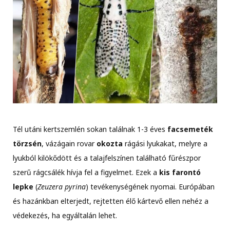
Tél utáni kertszemlén sokan találnak 1-3 éves
facsemeték
törzsén
, vázágain rovar
okozta
rágási lyukakat, melyre a
lyukból kilökődött és a talajfelszínen található fűrészpor
szerű rágcsálék hívja fel a figyelmet. Ezek a
kis farontó
lepke
(
Zeuzera pyrina
) tevékenységének nyomai. Európában
és hazánkban elterjedt, rejtetten élő kártevő ellen nehéz a
védekezés, ha egyáltalán lehet.