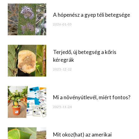
b
o
A hópenész a gyep téli betegsége
o
2026-01-05
k
Terjedő, új betegség a kőris
kéregrák
2025-12-22
Mi a növényútlevél, miért fontos?
2025-11-24
Mit okoz(hat) az amerikai