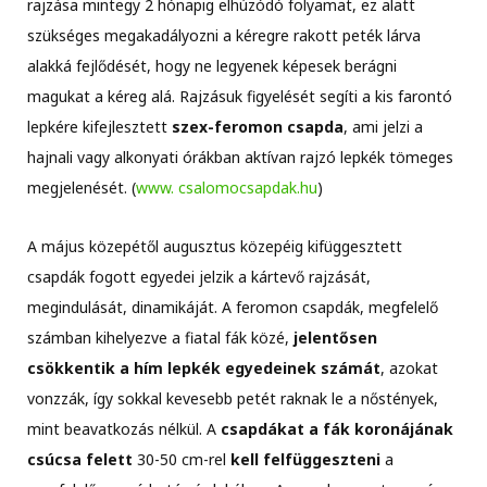
rajzása mintegy 2 hónapig elhúzódó folyamat, ez alatt
szükséges megakadályozni a kéregre rakott peték lárva
alakká fejlődését, hogy ne legyenek képesek berágni
magukat a kéreg alá. Rajzásuk figyelését segíti a kis farontó
lepkére kifejlesztett
szex-feromon csapda
, ami jelzi a
hajnali vagy alkonyati órákban aktívan rajzó lepkék tömeges
megjelenését. (
www. csalomocsapdak.hu
)
A május közepétől augusztus közepéig kifüggesztett
csapdák fogott egyedei jelzik a kártevő rajzását,
megindulását, dinamikáját. A feromon csapdák, megfelelő
számban kihelyezve a fiatal fák közé,
jelentősen
csökkentik a hím lepkék egyedeinek számát
, azokat
vonzzák, így sokkal kevesebb petét raknak le a nőstények,
mint beavatkozás nélkül. A
csapdákat a fák koronájának
csúcsa felett
30-50 cm-rel
kell felfüggeszteni
a