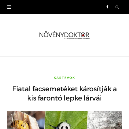
F
a
c
e
b
o
KÁRTEVŐK
Fiatal facsemetéket károsítják a
o
kis farontó lepke lárvái
k