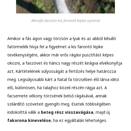
Almafa törzsén kis farontó lepke nyomai
Amikor a fás ágon vagy törzsön a lyuk és az abból kihulló
fatörmelék hívja fel a figyelmet a kis farontó lepke
tevékenységére, akkor már erős rágási pusztítást képes
okozni, a faszövet és háncs nagy részét kirágva elvékonyítja
azt. Kártételének súlyosságát a fertőzés helye határozza
meg. Legsúlyosabb kárt a fiatal fa törzsében élő lárva idézi
elő, különösen, ha talajhoz közeli részén rágja azt. A
facsemete vékony törzsének belső rágásával, annak
szilárdító szöveteit gyengíti meg. Esetek többségében
indokolttá válik a
beteg rész visszavágása
, majd új
fakorona kinevelése
, ha ez egyáltalán lehetséges.