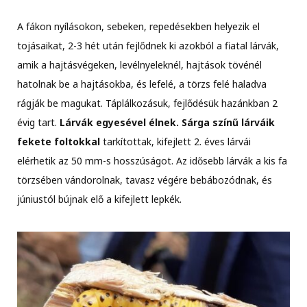
A fákon nyílásokon, sebeken, repedésekben helyezik el
tojásaikat, 2-3 hét után fejlődnek ki azokból a fiatal lárvák,
amik a hajtásvégeken, levélnyeleknél, hajtások tövénél
hatolnak be a hajtásokba, és lefelé, a törzs felé haladva
rágják be magukat. Táplálkozásuk, fejlődésük hazánkban 2
évig tart.
Lárvák egyesével élnek. Sárga színű lárváik
fekete foltokkal
tarkítottak, kifejlett 2. éves lárvái
elérhetik az 50 mm-s hosszúságot. Az idősebb lárvák a kis fa
törzsében vándorolnak, tavasz végére bebábozódnak, és
júniustól bújnak elő a kifejlett lepkék.