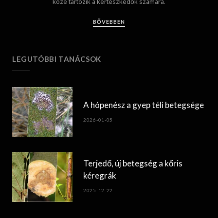
közé tartozik a kertészkedők számára.
BŐVEBBEN
LEGUTÓBBI TANÁCSOK
A hópenész a gyep téli betegsége
2026-01-05
Terjedő, új betegség a kőris
kéregrák
2025-12-22