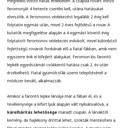
megfelelő vonzó hatás érdekében. A csapda rovart vonzó
feromonját 4 hetente cserélni kell, utána hatásukat
elveszítik. A feromonos védekezést legalább 2 évig kell
folytatni egymás után, mivel 2 éves fejlődésű a rovar. A
kutatók megfigyelése alapján a 4 egymást követő évig
folytatott feromonos védekezés indokolt, mivel különböző
fejlettségű rovarok fordulnak elő a fiatal fákban, amik nem
egyszerre érik el kifejlett alakjukat. Feromon kis farontó
lepkék egyedszámát csökkentő hatása csak 2. év után
érzékelhető. Fiatal gyümölcsfák üzemi telepítésénél a
módszer bevált, alkalmazzák.
Amikor a farontó lepke lárvája már a fában él, és a
tevékenysége a kifúrt lyuk alapján vált nyilvánvalóvá, a
kárelhárítás lehetősége
maradt csupán. A lárváktól
kemény, de hajlékony dróttal lehet, szokták mentesíteni a