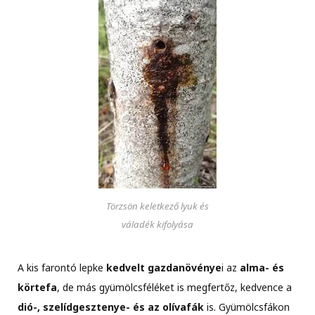
Törzsön keletkező lyuk és
váladék kifolyása
A kis farontó lepke
kedvelt gazdanövénye
i az
alma- és
körtefa
, de más gyümölcsféléket is megfertőz, kedvence a
dió-, szelídgesztenye- és az olívafák
is. Gyümölcsfákon