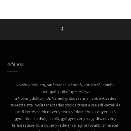
RÓLAM
Növényvédelem, tanácsadás, kártevő, kórokozó, gomba,
betegség, növény, kertész:
a Növénydoktor - Dr. Némethy Zsuzsanna - sok évtizedes
tapasztalattal nyújt tanácsadás szolgáltatást a családi kertek és
profi kertészetek növényeinek védelméhez. Legyen szó
gyümölcs, zöldség, szőlő, gyógynövény vagy dísznövény
termesztéséről, a növényvédelem a legfontosabb ismeretek