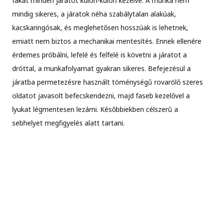
fákat minden járatot külön-külön kezelve. A munka nem
mindig sikeres, a járatok néha szabálytalan alakúak,
kacskaringósak, és meglehetősen hosszúak is lehetnek,
emiatt nem biztos a mechanikai mentesítés. Ennek ellenére
érdemes próbálni, lefelé és felfelé is követni a járatot a
dróttal, a munkafolyamat gyakran sikeres. Befejezésül a
járatba permetezésre használt töménységű rovarölő szeres
oldatot javasolt befecskendezni, majd faseb kezelővel a
lyukat légmentesen lezárni. Későbbiekben célszerű a
sebhelyet megfigyelés alatt tartani.