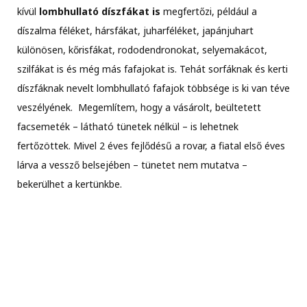
kívül
lombhullató díszfákat is
megfertőzi, például a
díszalma féléket, hársfákat, juharféléket, japánjuhart
különösen, kőrisfákat, rododendronokat, selyemakácot,
szilfákat is és még más fafajokat is. Tehát sorfáknak és kerti
díszfáknak nevelt lombhullató fafajok többsége is ki van téve
veszélyének. Megemlítem, hogy a vásárolt, beültetett
facsemeték – látható tünetek nélkül – is lehetnek
fertőzöttek. Mivel 2 éves fejlődésű a rovar, a fiatal első éves
lárva a vessző belsejében – tünetet nem mutatva –
bekerülhet a kertünkbe.