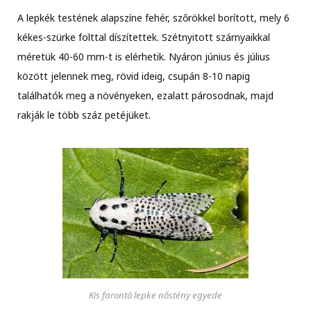
A lepkék testének alapszíne fehér, szőrökkel borított, mely 6
kékes-szürke folttal díszítettek. Szétnyitott szárnyaikkal
méretük 40-60 mm-t is elérhetik. Nyáron június és július
között jelennek meg, rövid ideig, csupán 8-10 napig
találhatók meg a növényeken, ezalatt párosodnak, majd
rakják le több száz petéjüket.
Kis farontó lepke nőstény egyede