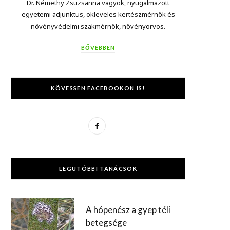
Dr. Némethy Zsuzsanna vagyok, nyugalmazott
egyetemi adjunktus, okleveles kertészmérnök és
növényvédelmi szakmérnök, növényorvos.
BŐVEBBEN
KÖVESSEN FACEBOOKON IS!
F
a
c
LEGUTÓBBI TANÁCSOK
e
b
A hópenész a gyep téli
o
betegsége