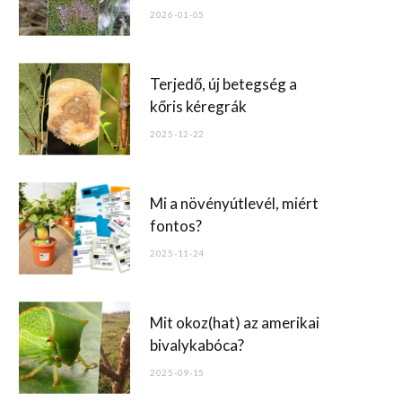
o
2026-01-05
k
Terjedő, új betegség a
kőris kéregrák
2025-12-22
Mi a növényútlevél, miért
fontos?
2025-11-24
Mit okoz(hat) az amerikai
bivalykabóca?
2025-09-15