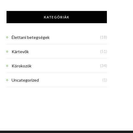
KATEGÓRIÁK
Élettani betegségek
(18)
Kártevők
(51)
Kórokozók
(34)
Uncategorized
(1)