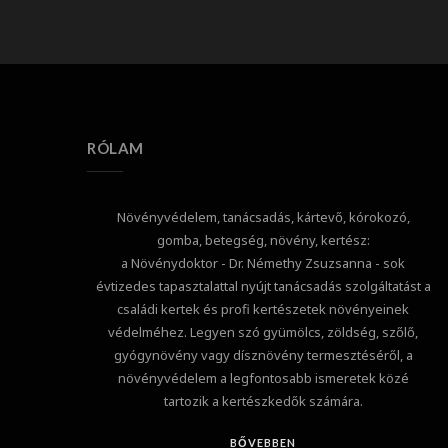
RÓLAM
Növényvédelem, tanácsadás, kártevő, kórokozó,
gomba, betegség, növény, kertész:
a Növénydoktor - Dr. Némethy Zsuzsanna - sok
évtizedes tapasztalattal nyújt tanácsadás szolgáltatást a
családi kertek és profi kertészetek növényeinek
védelméhez. Legyen szó gyümölcs, zöldség, szőlő,
gyógynövény vagy dísznövény termesztéséről, a
növényvédelem a legfontosabb ismeretek közé
tartozik a kertészkedők számára.
BŐVEBBEN