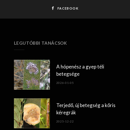
FACEBOOK
LEGUTÓBBI TANÁCSOK
A hópenész a gyep téli
betegsége
2026-01-05
Terjedő, új betegség a kőris
kéregrák
2025-12-22