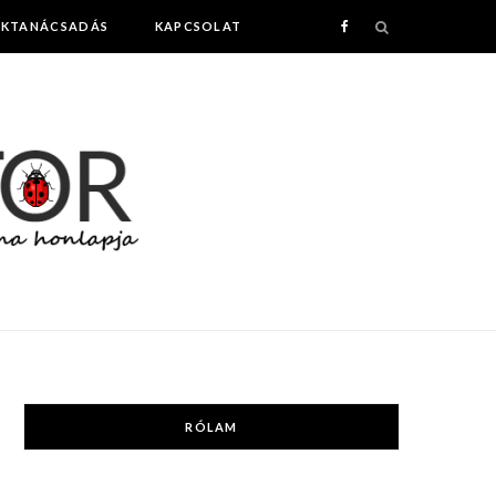
AKTANÁCSADÁS
KAPCSOLAT
F
a
c
e
b
o
o
k
RÓLAM