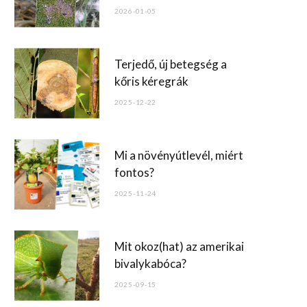
o
2026-01-05
k
Terjedő, új betegség a
kőris kéregrák
2025-12-22
Mi a növényútlevél, miért
fontos?
2025-11-24
Mit okoz(hat) az amerikai
bivalykabóca?
2025-09-15