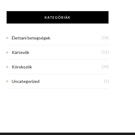
KATEGÓRIÁK
Élettani betegségek
(18)
Kártevők
(51)
Kórokozók
(34)
Uncategorized
(1)