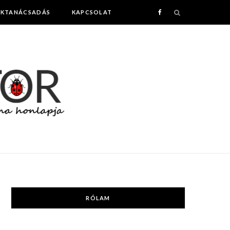
AKTANÁCSADÁS
KAPCSOLAT
F
a
c
e
b
o
o
k
RÓLAM