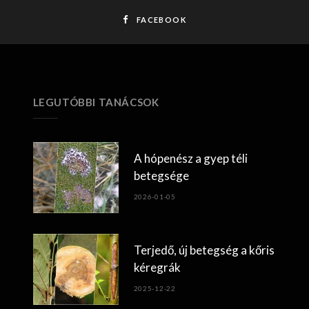
FACEBOOK
LEGUTÓBBI TANÁCSOK
A hópenész a gyep téli
betegsége
2026-01-05
Terjedő, új betegség a kőris
kéregrák
2025-12-22