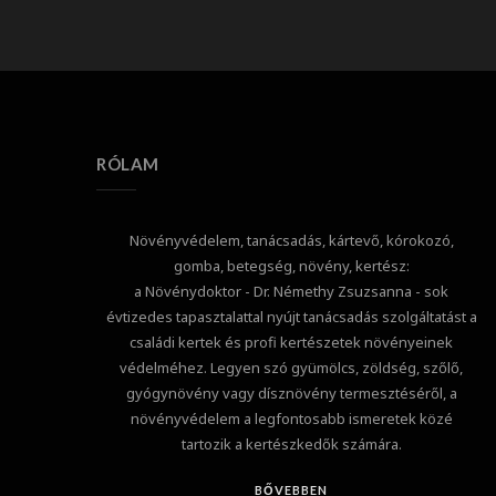
RÓLAM
Növényvédelem, tanácsadás, kártevő, kórokozó,
gomba, betegség, növény, kertész:
a Növénydoktor - Dr. Némethy Zsuzsanna - sok
évtizedes tapasztalattal nyújt tanácsadás szolgáltatást a
családi kertek és profi kertészetek növényeinek
védelméhez. Legyen szó gyümölcs, zöldség, szőlő,
gyógynövény vagy dísznövény termesztéséről, a
növényvédelem a legfontosabb ismeretek közé
tartozik a kertészkedők számára.
BŐVEBBEN