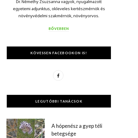
Dr. Némethy Zsuzsanna vagyok, nyugalmazott
egyetemi adjunktus, okleveles kertészmérnök és
növényvédelmi szakmérnök, növényorvos.
BŐVEBBEN
KÖVESSEN FACEBOOKON IS!
F
a
c
LEGUTÓBBI TANÁCSOK
e
b
A hópenész a gyep téli
o
betegsége