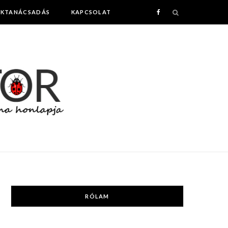
AKTANÁCSADÁS
KAPCSOLAT
F
a
c
e
b
o
o
k
RÓLAM