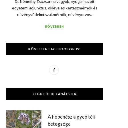
Dr. Némethy Zsuzsanna vagyok, nyugalmazott
egyetemi adjunktus, okleveles kertészmérnök és
növényvédelmi szakmérnök, növényorvos.
BŐVEBBEN
KÖVESSEN FACEBOOKON IS!
F
a
c
LEGUTÓBBI TANÁCSOK
e
b
A hópenész a gyep téli
o
betegsége