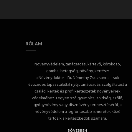
RÓLAM
Növényvédelem, tanácsadás, kártevő, kórokozó,
gomba, betegség, növény, kertész:
a Növénydoktor - Dr. Némethy Zsuzsanna - sok
évtizedes tapasztalattal nyújt tanácsadás szolgáltatást a
családi kertek és profi kertészetek növényeinek
védelméhez. Legyen szó gyümölcs, zöldség, szőlő,
gyógynövény vagy dísznövény termesztéséről, a
növényvédelem a legfontosabb ismeretek közé
tartozik a kertészkedők számára.
BŐVEBBEN