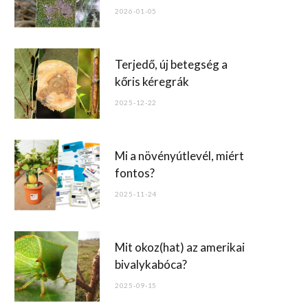
o
2026-01-05
k
Terjedő, új betegség a
kőris kéregrák
2025-12-22
Mi a növényútlevél, miért
fontos?
2025-11-24
Mit okoz(hat) az amerikai
bivalykabóca?
2025-09-15