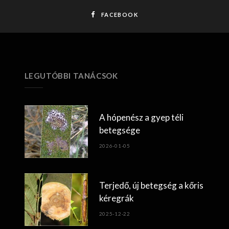
FACEBOOK
LEGUTÓBBI TANÁCSOK
A hópenész a gyep téli
betegsége
2026-01-05
Terjedő, új betegség a kőris
kéregrák
2025-12-22