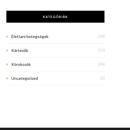
KATEGÓRIÁK
Élettani betegségek
(18)
Kártevők
(51)
Kórokozók
(34)
Uncategorized
(1)