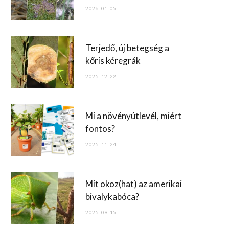
o
2026-01-05
k
Terjedő, új betegség a
kőris kéregrák
2025-12-22
Mi a növényútlevél, miért
fontos?
2025-11-24
Mit okoz(hat) az amerikai
bivalykabóca?
2025-09-15