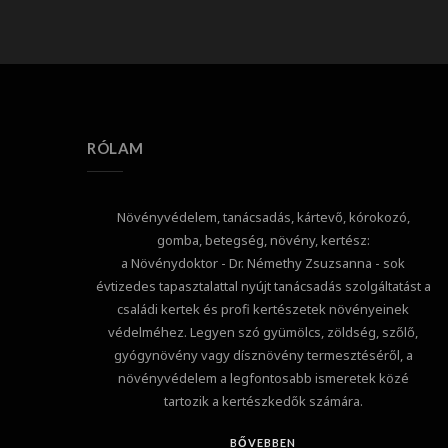
RÓLAM
Növényvédelem, tanácsadás, kártevő, kórokozó,
gomba, betegség, növény, kertész:
a Növénydoktor - Dr. Némethy Zsuzsanna - sok
évtizedes tapasztalattal nyújt tanácsadás szolgáltatást a
családi kertek és profi kertészetek növényeinek
védelméhez. Legyen szó gyümölcs, zöldség, szőlő,
gyógynövény vagy dísznövény termesztéséről, a
növényvédelem a legfontosabb ismeretek közé
tartozik a kertészkedők számára.
BŐVEBBEN