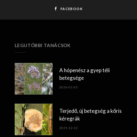
FACEBOOK
LEGUTÓBBI TANÁCSOK
A hópenész a gyep téli
betegsége
2026-01-05
Terjedő, új betegség a kőris
kéregrák
2025-12-22