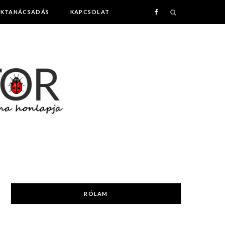
AKTANÁCSADÁS
KAPCSOLAT
F
a
c
e
b
o
o
k
RÓLAM