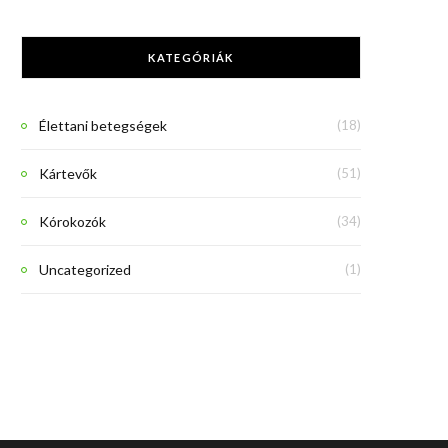
KATEGÓRIÁK
Élettani betegségek
(18)
Kártevők
(51)
Kórokozók
(34)
Uncategorized
(1)