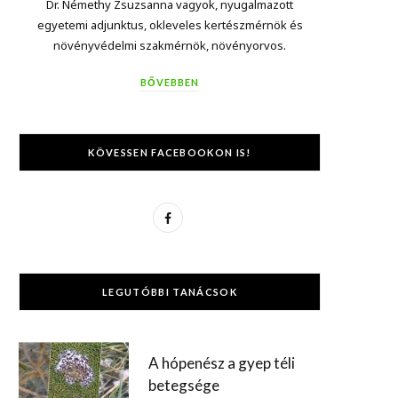
Dr. Némethy Zsuzsanna vagyok, nyugalmazott
egyetemi adjunktus, okleveles kertészmérnök és
növényvédelmi szakmérnök, növényorvos.
BŐVEBBEN
KÖVESSEN FACEBOOKON IS!
F
a
c
LEGUTÓBBI TANÁCSOK
e
b
A hópenész a gyep téli
o
betegsége