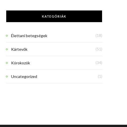
KATEGÓRIÁK
Élettani betegségek
(18)
Kártevők
(51)
Kórokozók
(34)
Uncategorized
(1)