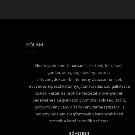
RÓLAM
Növényvédelem, tanácsadás, kártevő, kórokozó,
gomba, betegség, növény, kertész:
a Növénydoktor - Dr. Némethy Zsuzsanna - sok
évtizedes tapasztalattal nyújt tanácsadás szolgáltatást a
családi kertek és profi kertészetek növényeinek
védelméhez. Legyen szó gyümölcs, zöldség, szőlő,
gyógynövény vagy dísznövény termesztéséről, a
növényvédelem a legfontosabb ismeretek közé
tartozik a kertészkedők számára.
BŐVEBBEN