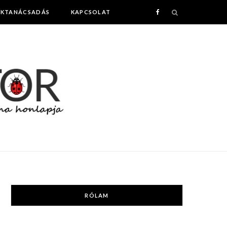
AKTANÁCSADÁS
KAPCSOLAT
F
a
c
e
b
o
o
k
RÓLAM