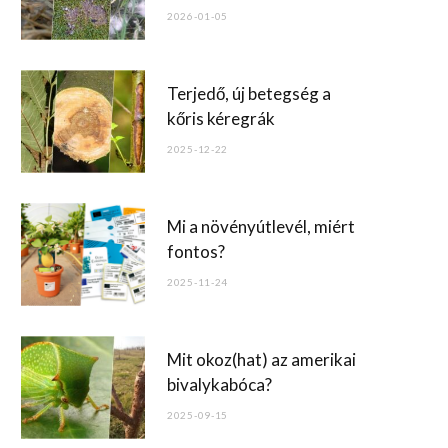
o
2026-01-05
k
Terjedő, új betegség a
kőris kéregrák
2025-12-22
Mi a növényútlevél, miért
fontos?
2025-11-24
Mit okoz(hat) az amerikai
bivalykabóca?
2025-09-15