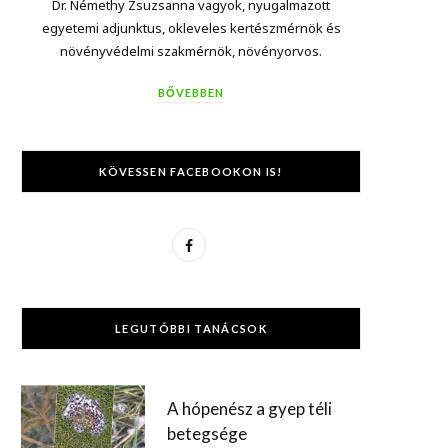
Dr. Némethy Zsuzsanna vagyok, nyugalmazott
egyetemi adjunktus, okleveles kertészmérnök és
növényvédelmi szakmérnök, növényorvos.
BŐVEBBEN
KÖVESSEN FACEBOOKON IS!
F
a
c
LEGUTÓBBI TANÁCSOK
e
b
A hópenész a gyep téli
o
betegsége