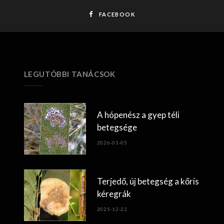
FACEBOOK
LEGUTÓBBI TANÁCSOK
A hópenész a gyep téli
betegsége
2026-01-05
Terjedő, új betegség a kőris
kéregrák
2025-12-22