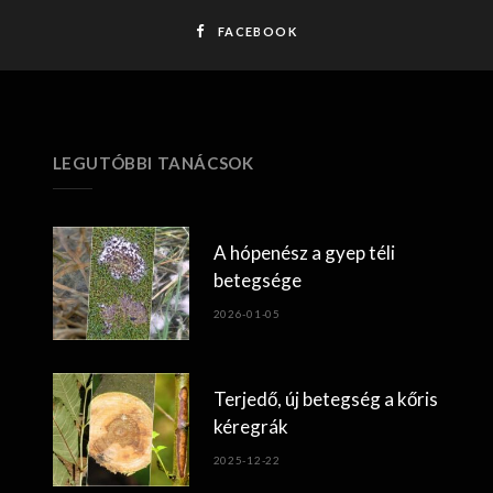
FACEBOOK
LEGUTÓBBI TANÁCSOK
A hópenész a gyep téli
betegsége
2026-01-05
Terjedő, új betegség a kőris
kéregrák
2025-12-22