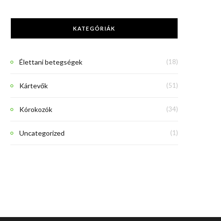
KATEGÓRIÁK
Élettani betegségek
(18)
Kártevők
(51)
Kórokozók
(34)
Uncategorized
(1)