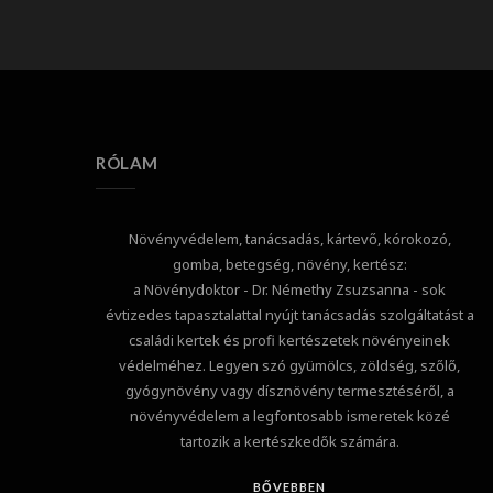
RÓLAM
Növényvédelem, tanácsadás, kártevő, kórokozó,
gomba, betegség, növény, kertész:
a Növénydoktor - Dr. Némethy Zsuzsanna - sok
évtizedes tapasztalattal nyújt tanácsadás szolgáltatást a
családi kertek és profi kertészetek növényeinek
védelméhez. Legyen szó gyümölcs, zöldség, szőlő,
gyógynövény vagy dísznövény termesztéséről, a
növényvédelem a legfontosabb ismeretek közé
tartozik a kertészkedők számára.
BŐVEBBEN