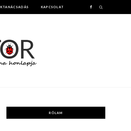
AKTANÁCSADÁS
KAPCSOLAT
F
a
c
e
b
o
o
k
RÓLAM