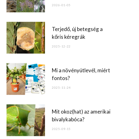
o
2026-01-05
k
Terjedő, új betegség a
kőris kéregrák
2025-12-22
Mi a növényútlevél, miért
fontos?
2025-11-24
Mit okoz(hat) az amerikai
bivalykabóca?
2025-09-15