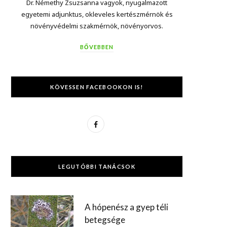
Dr. Némethy Zsuzsanna vagyok, nyugalmazott
egyetemi adjunktus, okleveles kertészmérnök és
növényvédelmi szakmérnök, növényorvos.
BŐVEBBEN
KÖVESSEN FACEBOOKON IS!
F
a
c
LEGUTÓBBI TANÁCSOK
e
b
A hópenész a gyep téli
o
betegsége