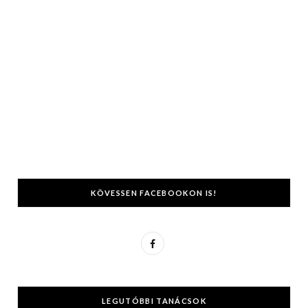
KÖVESSEN FACEBOOKON IS!
F
a
c
LEGUTÓBBI TANÁCSOK