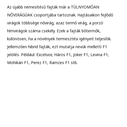
Az újabb nemesítésű fajták már a TÚLNYOMÓAN
NŐVIRÁGÚAK csoportjába tartoznak. Hajtásaikon fejlődő
virágok többsége nővirág, azaz termő virág, a porzó
hímvirágok száma csekély. Ezek a fajták bőtermők,
különösen, ha a növények termesztési igényeit teljesítik.
Jellemzően hibrid fajták, ezt mutatja nevük melletti F1
jelölés. Például: Excelsior, Háros F1, Joker F1, Levina F1,
Mohikán F1, Perez F1, Ramzes F1 stb.