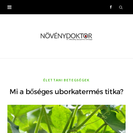
F
a
c
e
b
o
ÉLETTANI BETEGSÉGEK
Mi a bőséges uborkatermés titka?
o
k