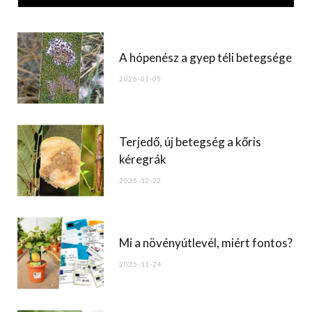
e
b
o
A hópenész a gyep téli betegsége
o
2026-01-05
k
Terjedő, új betegség a kőris
kéregrák
2025-12-22
Mi a növényútlevél, miért fontos?
2025-11-24