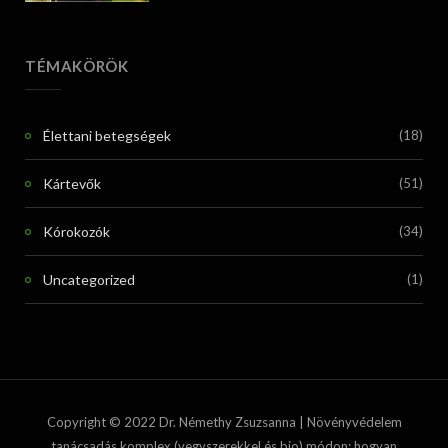
TÉMAKÖRÖK
Élettani betegségek
(18)
Kártevők
(51)
Kórokozók
(34)
Uncategorized
(1)
Copyright © 2022 Dr. Némethy Zsuzsanna | Növényvédelem
tanácsadás komplex (vegyszerekkel és bio) módon: hogyan