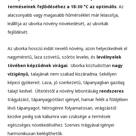
terméseinek fejlődéséhez a 18-30 °C az optimális
. Az
alacsonyabb vagy magasabb hőmérséklet már lelassítja,
leállítja az uborka növény növekedését, az uborkák
fejlődését.
Az uborka hosszú indát nevelő növény, azon helyezkednek el
nagyméretű, laza szövetű, szőrös levelei, és
levélnyelek
tövében képződnek virágai
. Uborka köztudottan
nagy
vízigényű
, talajának nem szabad kiszáradnia. Sekélyen
képezi gyökereit. Laza, jó szerkezetű, tápanyagban gazdag
talajt kedvel. Ültetéstől a növény lebontásáig
rendszeres
trágyázást, tápanyagpótlást igényel, hamar feléli a földjében
lévő tápanyagot. Nitrogénre folyamatosan, virágzástól
kezdve pedig sok káliumra van szüksége a termések
egészséges növekedéséhez. Szerves trágyával igényei
harmonikusan kielégíthetők.