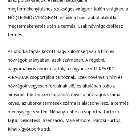
azaz porzó virágok, ezekben képződik a
megtermékenyítéshez szükséges virágpor. Külön virágban, a
NŐ (TERMŐ) VIRÁGBAN fejlődik a bibe, abból alakul ki
megtermékenyítés után a termés. Csak nővirágokból lesz
termés.
Az uborka fajták között nagy különbség van a hím és
nővirágok arányában, azok számában. A régebbi,
hagyományos uborka fajták, az úgynevezett KEVERT
VIRÁGÚAK csoportjába tartoznak. Ezek növényein hím és
nővirágok vegyesen fordulnak elő, és általában több a
hímvirág. Ide tartozó fajtáknál, mivel a nővirágok száma
kevés, az uborka termések száma is alacsony lesz, a termés
mennyisége szintén. Néhány, ebbe a csoportba tartozó
fajta: Delicatess, Szenzáció, Marketmore, Párizsi Fürtös,
Kínai kígyóuborka stb.