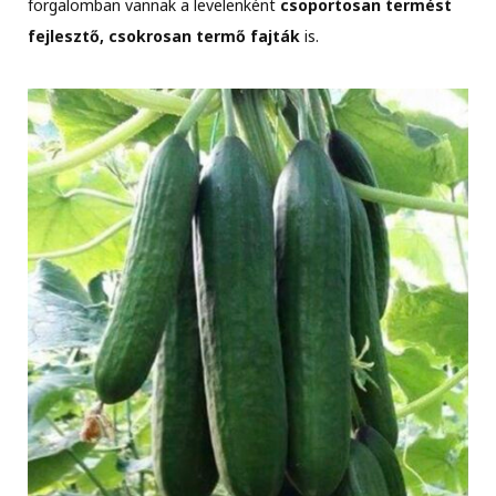
forgalomban vannak a levelenként
csoportosan termést
fejlesztő, csokrosan termő fajták
is.