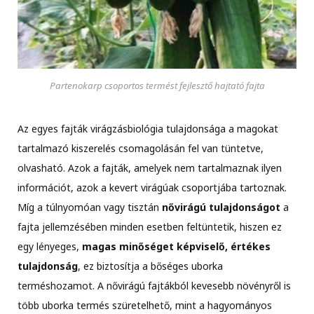
Partenokarp csoportos termést fejlesztő hajtató fajta
Az egyes fajták virágzásbiológia tulajdonsága a magokat
tartalmazó kiszerelés csomagolásán fel van tüntetve,
olvasható. Azok a fajták, amelyek nem tartalmaznak ilyen
információt, azok a kevert virágúak csoportjába tartoznak.
Míg a túlnyomóan vagy tisztán
nővirágú
tulajdonságot
a
fajta jellemzésében minden esetben feltüntetik, hiszen ez
egy lényeges,
magas minőséget képviselő, értékes
tulajdonság
, ez biztosítja a bőséges uborka
terméshozamot. A nővirágú fajtákból kevesebb növényről is
több uborka termés szüretelhető, mint a hagyományos