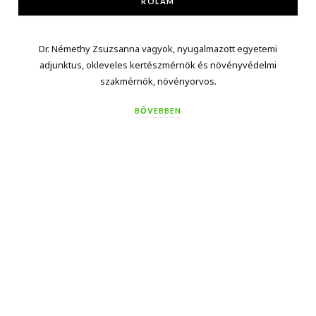
RÓLAM
Dr. Némethy Zsuzsanna vagyok, nyugalmazott egyetemi
adjunktus, okleveles kertészmérnök és növényvédelmi
szakmérnök, növényorvos.
BŐVEBBEN