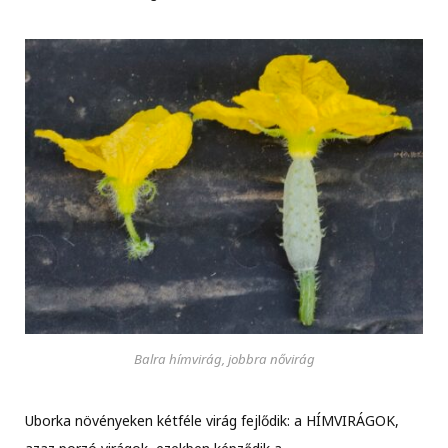
Balra hímvirág, jobbra nővirág
Uborka növényeken kétféle virág fejlődik: a HÍMVIRÁGOK,