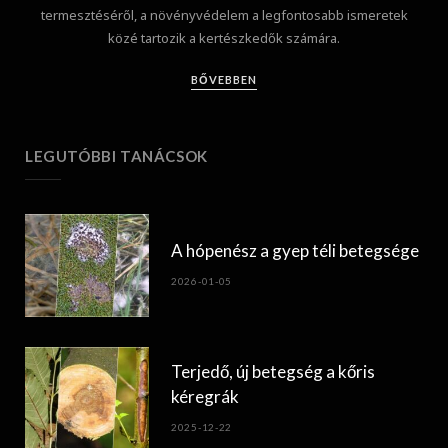
termesztéséről, a növényvédelem a legfontosabb ismeretek
közé tartozik a kertészkedők számára.
BŐVEBBEN
LEGUTÓBBI TANÁCSOK
A hópenész a gyep téli betegsége
2026-01-05
Terjedő, új betegség a kőris
kéregrák
2025-12-22