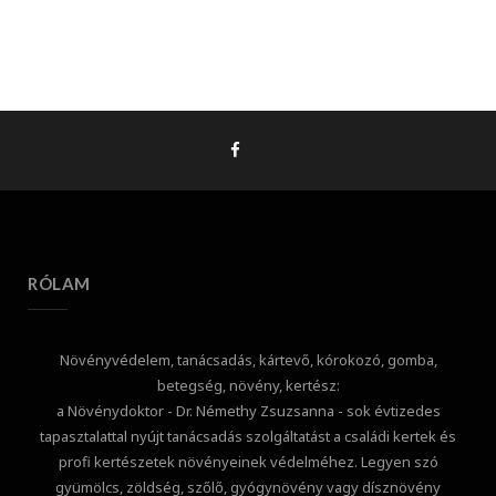
RÓLAM
Növényvédelem, tanácsadás, kártevő, kórokozó, gomba,
betegség, növény, kertész:
a Növénydoktor - Dr. Némethy Zsuzsanna - sok évtizedes
tapasztalattal nyújt tanácsadás szolgáltatást a családi kertek és
profi kertészetek növényeinek védelméhez. Legyen szó
gyümölcs, zöldség, szőlő, gyógynövény vagy dísznövény