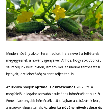
Minden növény akkor terem sokat, ha a nevelési feltételek
megegyeznek a növény igényeivel.
Ahhoz, hogy sok uborkát
szüreteljünk kertünkben, ismerni kell az uborka termesztési
igényeit, azt lehetőség szerint teljesíteni is.
Az uborka magok
optimális csírázásához
20-25 °C a
megfelelő, a legalacsonyabb szükséges hőmérséklet a 15 °C.
Ennél alacsonyabb hőmérsékletű talajban a csírázásuk leáll,
a magvak elpusztulnak. Az
uborka növény növekedése és