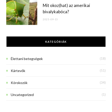
Mit okoz(hat) az amerikai
bivalykabóca?
2025-09-15
KATEGÓRIÁK
Élettani betegségek
(18)
Kártevők
(51)
Kórokozók
(34)
Uncategorized
(1)