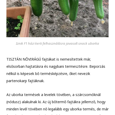
Iznik F1 házi kerti felhasználásra javasolt snack uborka
TISZTÁN NŐVIRÁGÚ fajtákat is nemesítettek már,
elsősorban hajtatásra és nagybani termesztésre. Beporzás
nélkül is képesek bő termésképzésre, őket nevezik
partenokarp fajtáknak.
Az uborka termések a levelek tövében, a szárcsomóknál
(nódusz) alakulnak ki. Az új bőtermő fajtákra jellemző, hogy
minden levél tövében nő legalább egy uborka termés, de már