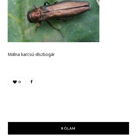
Málna karcsú-díszbogár
0
RÓLAM