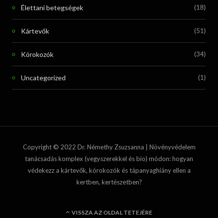
Élettani betegségek
(18)
Kártevők
(51)
Kórokozók
(34)
Uncategorized
(1)
Copyright © 2022 Dr. Némethy Zsuzsanna | Növényvédelem
tanácsadás komplex (vegyszerekkel és bio) módon: hogyan
védekezz a kártevők, kórokozók és tápanyaghiány ellen a
kertben, kertészetben?
VISSZA AZ OLDAL TETEJÉRE