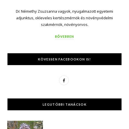
Dr. Némethy Zsuzsanna vagyok, nyugalmazott egyetemi
adjunktus, okleveles kertészmérnök és növényvédelmi
szakmérnök, növényorvos.
BŐVEBBEN
KÖVESSEN FACEBOOKON IS!
F
a
c
LEGUTÓBBI TANÁCSOK
e
b