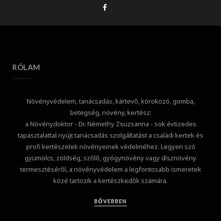
RÓLAM
Növényvédelem, tanácsadás, kártevő, kórokozó, gomba,
betegség, növény, kertész:
a Növénydoktor - Dr. Némethy Zsuzsanna - sok évtizedes
tapasztalattal nyújt tanácsadás szolgáltatást a családi kertek és
profi kertészetek növényeinek védelméhez. Legyen szó
gyümölcs, zöldség, szőlő, gyógynövény vagy dísznövény
termesztéséről, a növényvédelem a legfontosabb ismeretek
közé tartozik a kertészkedők számára.
BŐVEBBEN