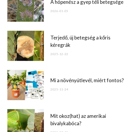
o
A hópenész a gyep téli betegsége
o
2026-01-05
k
Terjedő, új betegség a kőris
kéregrák
2025-12-22
Mi a növényútlevél, miért fontos?
2025-11-24
Mit okoz(hat) az amerikai
bivalykabóca?