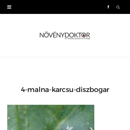
F
a
c
e
b
o
4-malna-karcsu-diszbogar
o
k