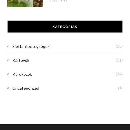
2025-09-15
KATEGÓRIÁK
Élettani betegségek
(18)
Kártevők
(51)
Kórokozók
(34)
Uncategorized
(1)