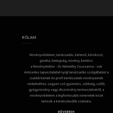
RÓLAM
Növényvédelem, tanácsadás, kártevő, kórokozó,
gomba, betegség, növény, kertész:
a Növénydoktor - Dr. Némethy Zsuzsanna - sok
évtizedes tapasztalattal nyújt tanácsadás szolgáltatást a
családi kertek és profi kertészetek növényeinek
védelméhez. Legyen szó gyümölcs, zöldség, szőlő,
gyógynövény vagy dísznövény termesztéséről, a
növényvédelem a legfontosabb ismeretek közé
tartozik a kertészkedők számára.
BŐVEBBEN