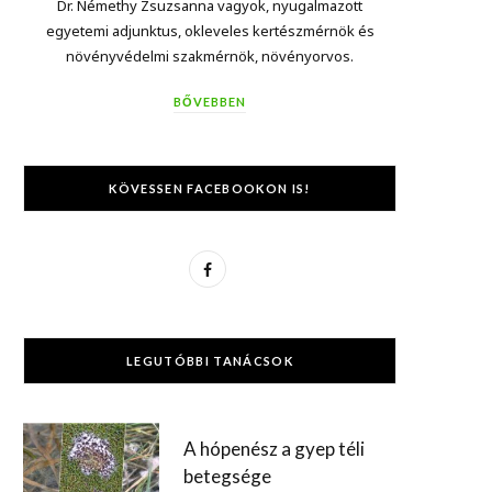
Dr. Némethy Zsuzsanna vagyok, nyugalmazott
egyetemi adjunktus, okleveles kertészmérnök és
növényvédelmi szakmérnök, növényorvos.
BŐVEBBEN
KÖVESSEN FACEBOOKON IS!
F
a
c
LEGUTÓBBI TANÁCSOK
e
b
A hópenész a gyep téli
o
betegsége