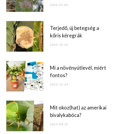
o
2026-01-05
k
Terjedő, új betegség a
kőris kéregrák
2025-12-22
Mi a növényútlevél, miért
fontos?
2025-11-24
Mit okoz(hat) az amerikai
bivalykabóca?
2025-09-15