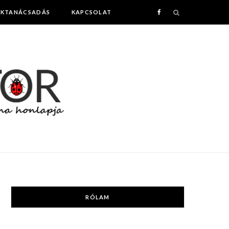
AKTANÁCSADÁS
KAPCSOLAT
F
a
c
e
b
o
o
k
RÓLAM