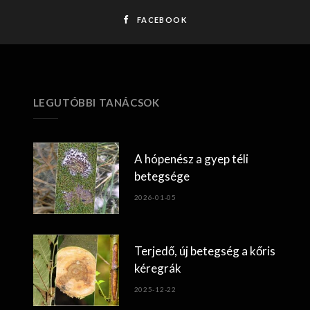
FACEBOOK
LEGUTÓBBI TANÁCSOK
A hópenész a gyep téli
betegsége
2026-01-05
Terjedő, új betegség a kőris
kéregrák
2025-12-22