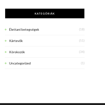
KATEGÓRIÁK
Élettani betegségek
(18)
Kártevők
(51)
Kórokozók
(34)
Uncategorized
(1)