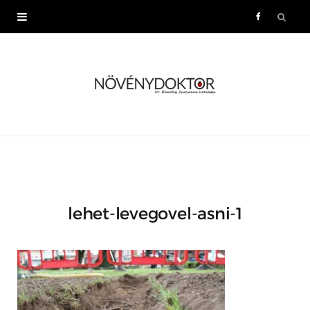
F
a
c
e
b
o
lehet-levegovel-asni-1
o
k