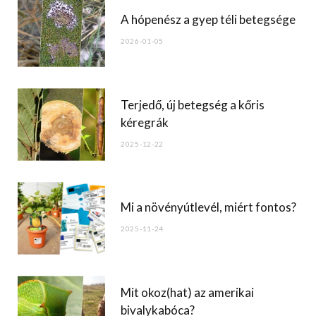
o
A hópenész a gyep téli betegsége
o
2026-01-05
k
Terjedő, új betegség a kőris
kéregrák
2025-12-22
Mi a növényútlevél, miért fontos?
2025-11-24
Mit okoz(hat) az amerikai
bivalykabóca?