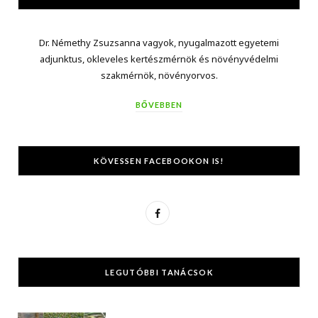
Dr. Némethy Zsuzsanna vagyok, nyugalmazott egyetemi
adjunktus, okleveles kertészmérnök és növényvédelmi
szakmérnök, növényorvos.
BŐVEBBEN
KÖVESSEN FACEBOOKON IS!
F
a
c
LEGUTÓBBI TANÁCSOK
e
b