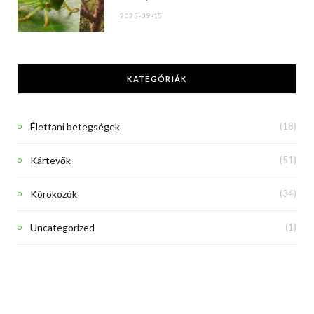
2025-09-15
KATEGÓRIÁK
Élettani betegségek
(18)
Kártevők
(51)
Kórokozók
(34)
Uncategorized
(1)