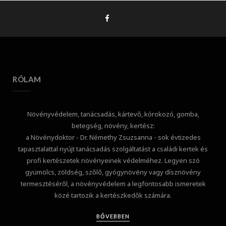
RÓLAM
Növényvédelem, tanácsadás, kártevő, kórokozó, gomba,
betegség, növény, kertész:
a Növénydoktor - Dr. Némethy Zsuzsanna - sok évtizedes
tapasztalattal nyújt tanácsadás szolgáltatást a családi kertek és
profi kertészetek növényeinek védelméhez. Legyen szó
gyümölcs, zöldség, szőlő, gyógynövény vagy dísznövény
termesztéséről, a növényvédelem a legfontosabb ismeretek
közé tartozik a kertészkedők számára.
BŐVEBBEN