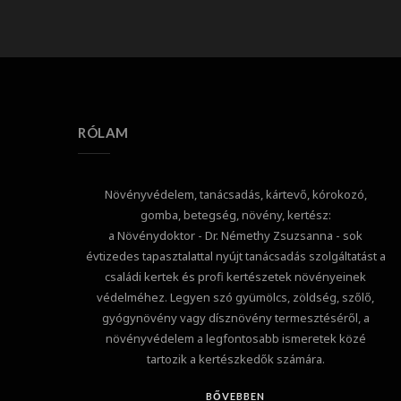
RÓLAM
Növényvédelem, tanácsadás, kártevő, kórokozó,
gomba, betegség, növény, kertész:
a Növénydoktor - Dr. Némethy Zsuzsanna - sok
évtizedes tapasztalattal nyújt tanácsadás szolgáltatást a
családi kertek és profi kertészetek növényeinek
védelméhez. Legyen szó gyümölcs, zöldség, szőlő,
gyógynövény vagy dísznövény termesztéséről, a
növényvédelem a legfontosabb ismeretek közé
tartozik a kertészkedők számára.
BŐVEBBEN