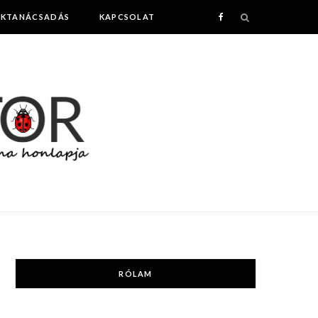
AKTANÁCSADÁS
KAPCSOLAT
F
a
c
e
b
o
o
k
RÓLAM