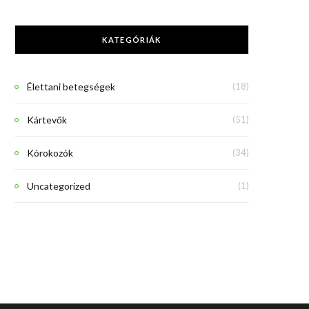
KATEGÓRIÁK
Élettani betegségek
(18)
Kártevők
(51)
Kórokozók
(34)
Uncategorized
(1)