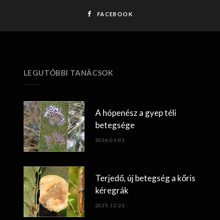
FACEBOOK
LEGUTÓBBI TANÁCSOK
A hópenész a gyep téli
betegsége
2026-01-05
Terjedő, új betegség a kőris
kéregrák
2025-12-22