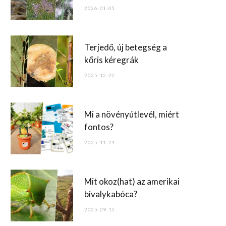
o
2026-01-05
k
Terjedő, új betegség a
kőris kéregrák
2025-12-22
Mi a növényútlevél, miért
fontos?
2025-11-24
Mit okoz(hat) az amerikai
bivalykabóca?
2025-09-15