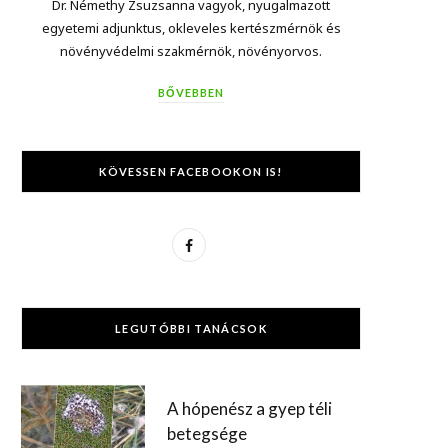
Dr. Némethy Zsuzsanna vagyok, nyugalmazott
egyetemi adjunktus, okleveles kertészmérnök és
növényvédelmi szakmérnök, növényorvos.
BŐVEBBEN
KÖVESSEN FACEBOOKON IS!
F
a
c
LEGUTÓBBI TANÁCSOK
e
b
A hópenész a gyep téli
o
betegsége