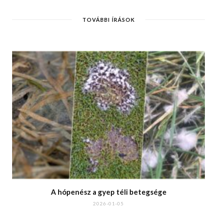
TOVÁBBI ÍRÁSOK
A hópenész a gyep téli betegsége
2026-01-05