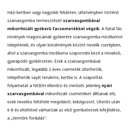
Házi kertben vagy nagyobb felületen, ültetvényben történő
szarvasgomba termesztését
szarvasgombával
mikorrhizált gyökerű facsemetékkel végzik
. A fiatal fás
növények magoncainak gyökerére szarvasgomba micéliumot
telepítenek, és olyan körülmények között nevelik cserépben,
ahol a szarvasgomba micéliuma szaporodni kezd a növekvő,
gyarapodó gyökérzeten. Ezek a szarvasgombával
mikorrhizált, legalább 2 éves csemeték ültethetők,
telepíthetők saját területre, kertbe is. A szaporítás
folyamatát a NEBIH ellenőrzi és minősíti. Jelenleg
nyári
szarvasgombával
mikorrhizált csemetéket állítanak elő,
ezek nevelési feltétele megoldott. kidolgozott. Ültetés után
6-8 év elteltével várhatóak az első gombatestek kifejlődése,
a „termőre fordulás”.