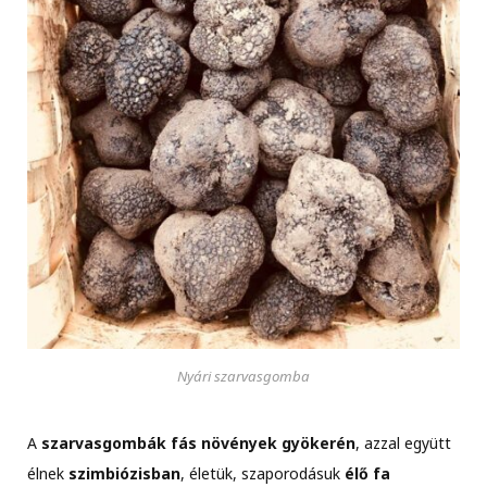
Nyári szarvasgomba
A
szarvasgombák fás növények gyökerén
, azzal együtt
élnek
szimbiózisban
, életük, szaporodásuk
élő fa