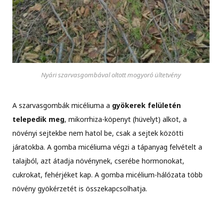
Nyári szarvasgombával oltott mogyoró ültetvény
A szarvasgombák micéliuma a
gyökerek felületén
telepedik meg
, mikorrhiza-köpenyt (hüvelyt) alkot, a
növényi sejtekbe nem hatol be, csak a sejtek közötti
járatokba. A gomba micéliuma végzi a tápanyag felvételt a
talajból, azt átadja növénynek, cserébe hormonokat,
cukrokat, fehérjéket kap. A gomba micélium-hálózata több
növény gyökérzetét is összekapcsolhatja.