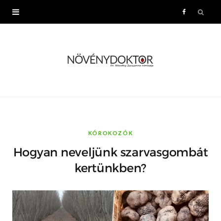
F
a
c
e
b
o
KÓROKOZÓK
Hogyan neveljünk szarvasgombát
o
kertünkben?
k