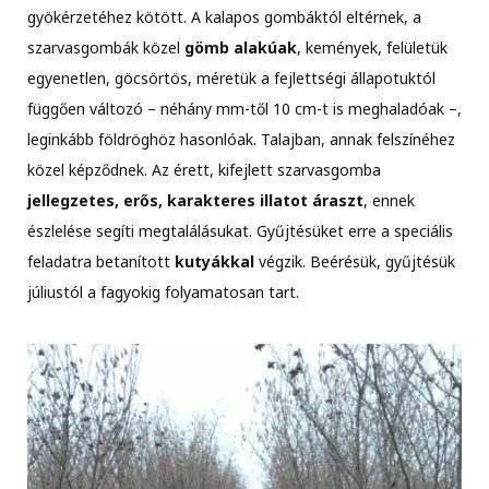
gyökérzetéhez kötött. A kalapos gombáktól eltérnek, a
szarvasgombák közel
gömb alakúak
, kemények, felületük
egyenetlen, göcsörtös, méretük a fejlettségi állapotuktól
függően változó – néhány mm-től 10 cm-t is meghaladóak –,
leginkább földröghöz hasonlóak. Talajban, annak felszínéhez
közel képződnek. Az érett, kifejlett szarvasgomba
jellegzetes, erős, karakteres illatot áraszt
, ennek
észlelése segíti megtalálásukat. Gyűjtésüket erre a speciális
feladatra betanított
kutyákkal
végzik. Beérésük, gyűjtésük
júliustól a fagyokig folyamatosan tart.