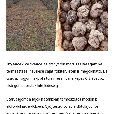
Ínyencek kedvence
az aranyáron mért
szarvasgomba
termesztése, nevelése saját földterületen is megoldható. De
csak az fogjon neki, aki türelmesen várni képes 6-8 évet az
első gombatestek kifejlődéséig.
Szarvasgomba fajok hazánkban természetes módon is
előfordulnak erdőkben. Gyűjtésükhöz az erdőtulajdonos
engedélye szükséges, gyűjtést végző személynek speciális,