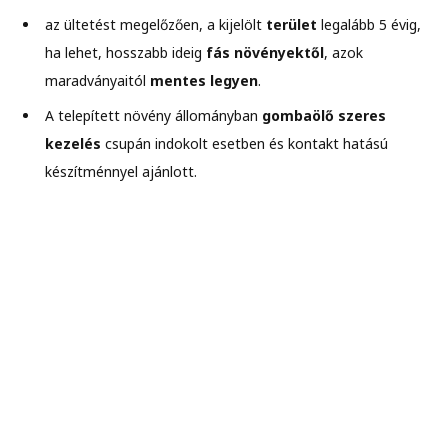
az ültetést megelőzően, a kijelölt
terület
legalább 5 évig,
ha lehet, hosszabb ideig
fás növényektől
, azok
maradványaitól
mentes legyen
.
A telepített növény állományban
gombaölő szeres
kezelés
csupán indokolt esetben és kontakt hatású
készítménnyel ajánlott.