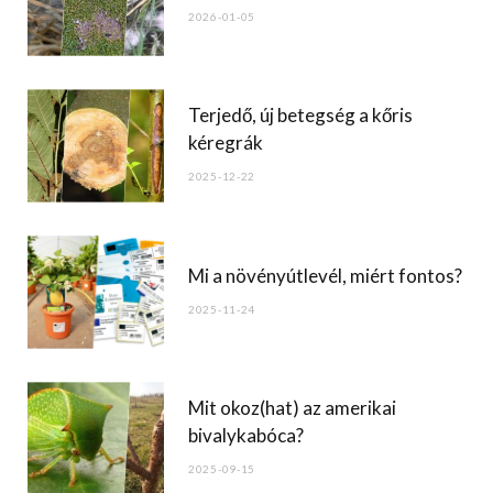
o
2026-01-05
k
Terjedő, új betegség a kőris
kéregrák
2025-12-22
Mi a növényútlevél, miért fontos?
2025-11-24
Mit okoz(hat) az amerikai
bivalykabóca?
2025-09-15