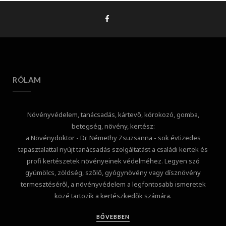
RÓLAM
Növényvédelem, tanácsadás, kártevő, kórokozó, gomba,
betegség, növény, kertész:
a Növénydoktor - Dr. Némethy Zsuzsanna - sok évtizedes
tapasztalattal nyújt tanácsadás szolgáltatást a családi kertek és
profi kertészetek növényeinek védelméhez. Legyen szó
gyümölcs, zöldség, szőlő, gyógynövény vagy dísznövény
termesztéséről, a növényvédelem a legfontosabb ismeretek
közé tartozik a kertészkedők számára.
BŐVEBBEN