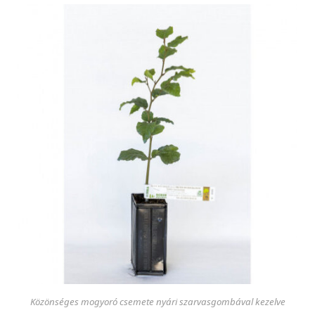
Közönséges mogyoró csemete nyári szarvasgombával kezelve