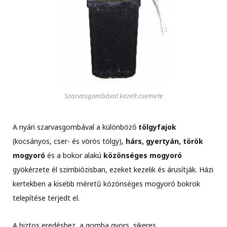
Szarvasgombával kezelt csemete
A nyári szarvasgombával a különböző
tölgyfajok
(kocsányos, cser- és vörös tölgy),
hárs, gyertyán, török
mogyoró
és a bokor alakú
közönséges mogyoró
gyökérzete él szimbiózisban, ezeket kezelik és árusítják. Házi
kertekben a kisebb méretű közönséges mogyoró bokrok
telepítése terjedt el.
A biztos eredéshez, a gomba gyors, sikeres