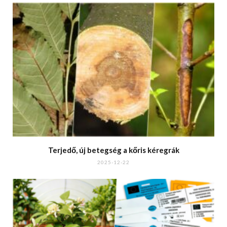
Terjedő, új betegség a kőris kéregrák
2025-12-22