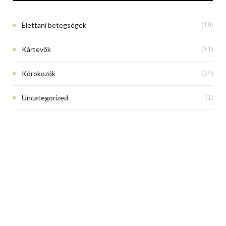
Élettani betegségek
(18)
Kártevők
(51)
Kórokozók
(34)
Uncategorized
(1)