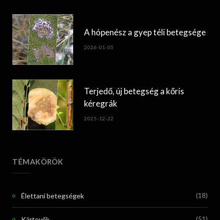
A hópenész a gyep téli betegsége
2026-01-05
Terjedő, új betegség a kőris
kéregrák
2025-12-22
TÉMAKÖRÖK
Élettani betegségek
(18)
Kártevők
(51)