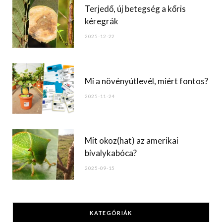
Terjedő, új betegség a kőris
kéregrák
2025-12-22
Mi a növényútlevél, miért fontos?
2025-11-24
Mit okoz(hat) az amerikai
bivalykabóca?
2025-09-15
KATEGÓRIÁK