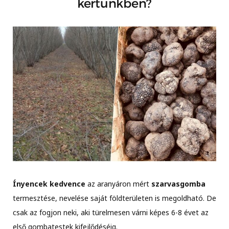
kertünkben?
Ínyencek kedvence
az aranyáron mért
szarvasgomba
termesztése, nevelése saját földterületen is megoldható. De
csak az fogjon neki, aki türelmesen várni képes 6-8 évet az
első gombatestek kifejlődéséig.