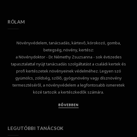
RÓLAM
Növényvédelem, tanácsadás, kártevő, kórokozó, gomba,
betegség, növény, kertész:
a Növénydoktor - Dr. Némethy Zsuzsanna - sok évtizedes
tapasztalattal nyújt tanácsadás szolgáltatást a családi kertek és
profi kertészetek növényeinek védelméhez. Legyen szó
gyümölcs, zöldség, szőlő, gyógynövény vagy dísznövény
termesztéséről, a növényvédelem a legfontosabb ismeretek
közé tartozik a kertészkedők számára.
BŐVEBBEN
LEGUTÓBBI TANÁCSOK