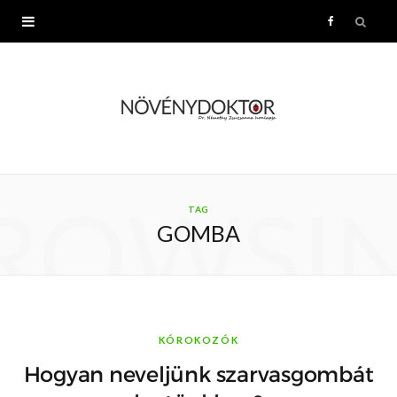
F
a
c
e
b
ROWSI
TAG
GOMBA
o
o
k
KÓROKOZÓK
Hogyan neveljünk szarvasgombát