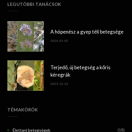
LEGUTÓBBI TANÁCSOK
A hópenész a gyep téli betegsége
2026-01-05
Terjedő, új betegség a kőris
kéregrák
2025-12-22
TÉMAKÖRÖK
Élettani betegségek
(18)