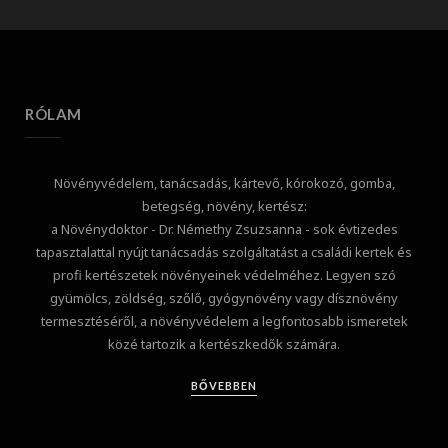
RÓLAM
Növényvédelem, tanácsadás, kártevő, kórokozó, gomba,
betegség, növény, kertész:
a Növénydoktor - Dr. Némethy Zsuzsanna - sok évtizedes
tapasztalattal nyújt tanácsadás szolgáltatást a családi kertek és
profi kertészetek növényeinek védelméhez. Legyen szó
gyümölcs, zöldség, szőlő, gyógynövény vagy dísznövény
termesztéséről, a növényvédelem a legfontosabb ismeretek
közé tartozik a kertészkedők számára.
BŐVEBBEN