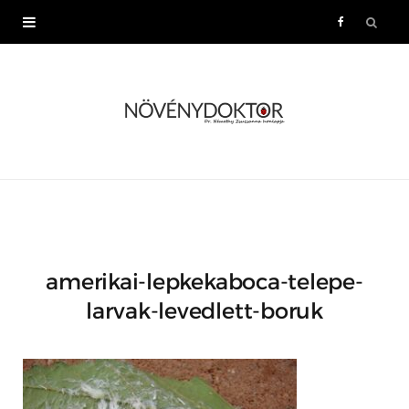
F
a
c
e
b
o
amerikai-lepkekaboca-telepe-
o
larvak-levedlett-boruk
k