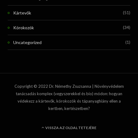
Kártevők
(51)
Kórokozók
(34)
Uncategorized
(1)
Copyright © 2022 Dr. Némethy Zsuzsanna | Növényvédelem
tanácsadás komplex (vegyszerekkel és bio) módon: hogyan
védekezz a kártevők, kórokozók és tápanyaghiány ellen a
kertben, kertészetben?
VISSZA AZ OLDAL TETEJÉRE