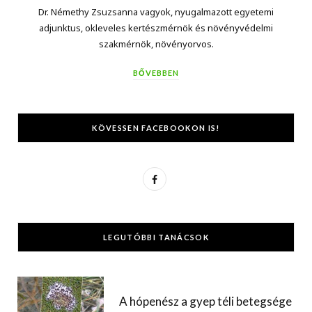
Dr. Némethy Zsuzsanna vagyok, nyugalmazott egyetemi
adjunktus, okleveles kertészmérnök és növényvédelmi
szakmérnök, növényorvos.
BŐVEBBEN
KÖVESSEN FACEBOOKON IS!
F
a
c
LEGUTÓBBI TANÁCSOK
e
b
o
A hópenész a gyep téli betegsége