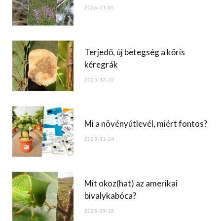
o
2026-01-05
k
Terjedő, új betegség a kőris
kéregrák
2025-12-22
Mi a növényútlevél, miért fontos?
2025-11-24
Mit okoz(hat) az amerikai
bivalykabóca?
2025-09-15