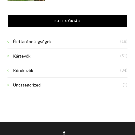
KATEGÓRIÁK
Élettani betegségek
(18)
Kártevők
(51)
Kórokozók
(34)
Uncategorized
(1)