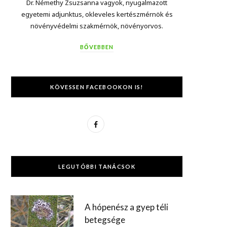
Dr. Némethy Zsuzsanna vagyok, nyugalmazott
egyetemi adjunktus, okleveles kertészmérnök és
növényvédelmi szakmérnök, növényorvos.
BŐVEBBEN
KÖVESSEN FACEBOOKON IS!
F
a
c
LEGUTÓBBI TANÁCSOK
e
b
A hópenész a gyep téli
o
betegsége