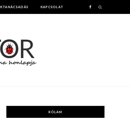
AKTANÁCSADÁS
KAPCSOLAT
F
a
c
e
b
o
o
k
RÓLAM