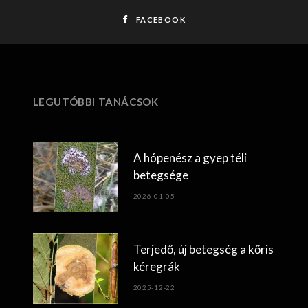
FACEBOOK
LEGUTÓBBI TANÁCSOK
A hópenész a gyep téli
betegsége
2026-01-05
Terjedő, új betegség a kőris
kéregrák
2025-12-22