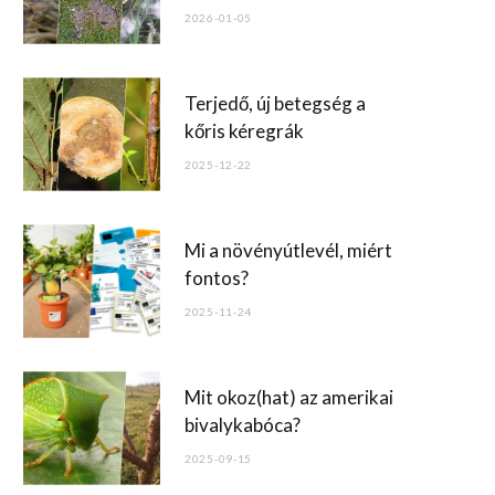
o
2026-01-05
k
Terjedő, új betegség a
kőris kéregrák
2025-12-22
Mi a növényútlevél, miért
fontos?
2025-11-24
Mit okoz(hat) az amerikai
bivalykabóca?
2025-09-15