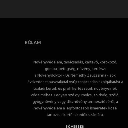
RÓLAM
Növényvédelem, tanácsadás, kártevő, kórokozó,
gomba, betegség, növény, kertész:
a Növénydoktor - Dr. Némethy Zsuzsanna - sok
évtizedes tapasztalattal nyújt tanácsadás szolgáltatást a
családi kertek és profi kertészetek növényeinek
védelméhez. Legyen szó gyümölcs, zöldség, szőlő,
gyógynövény vagy dísznövény termesztéséről, a
növényvédelem a legfontosabb ismeretek közé
tartozik a kertészkedők számára.
BŐVEBBEN