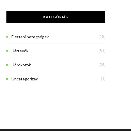
KATEGÓRIÁK
Élettani betegségek
(18)
Kártevők
(51)
Kórokozók
(34)
Uncategorized
(1)