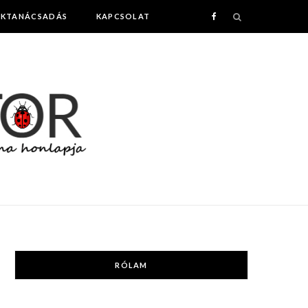
AKTANÁCSADÁS
KAPCSOLAT
F
a
c
e
b
o
o
k
RÓLAM