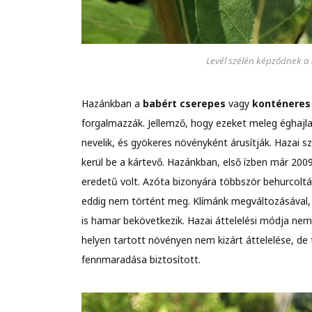
Levél szélén képződnek a 
Hazánkban a
babért cserepes
vagy
konténeres
forgalmazzák. Jellemző, hogy ezeket meleg éghajl
nevelik, és gyökeres növényként árusítják. Hazai sz
kerül be a kártevő. Hazánkban, első ízben már 2009-
eredetű volt. Azóta bizonyára többször behurcolt
eddig nem történt meg. Klímánk megváltozásával, 
is hamar bekövetkezik. Hazai áttelelési módja nem 
helyen tartott növényen nem kizárt áttelelése, de
fennmaradása biztosított.