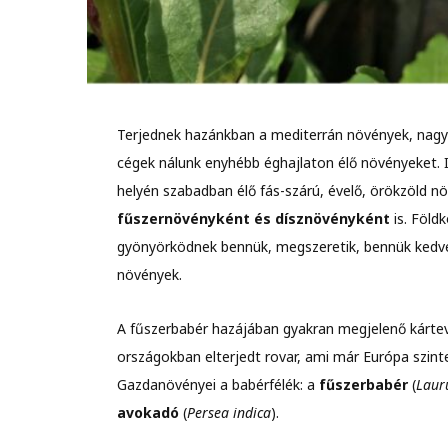
Terjednek hazánkban a mediterrán növények, nagy
cégek nálunk enyhébb éghajlaton élő növényeket.
I
helyén szabadban élő fás-szárú, évelő, örökzöld növ
fűszernövényként és dísznövényként
is. Föld
gyönyörködnek bennük, megszeretik, bennük kedves
növények.
A fűszerbabér hazájában gyakran megjelenő kárte
országokban elterjedt rovar, ami már Európa szint
Gazdanövényei a babérfélék: a
fűszerbabér
(
Lauru
avokadó
(
Persea indica
).