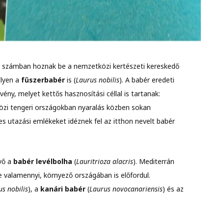
 számban hoznak be a nemzetközi kertészeti kereskedő
lyen a
fűszerbabér
is (
Laurus nobilis
). A babér eredeti
ény, melyet kettős hasznosítási céllal is tartanak:
közi tengeri országokban nyaralás közben sokan
 utazási emlékeket idéznek fel az itthon nevelt babér
vő a
babér levélbolha
(
Lauritrioza alacris
). Mediterrán
e valamennyi, környező országában is előfordul.
s nobilis
), a
kanári babér
(
Laurus novocanariensis
) és az