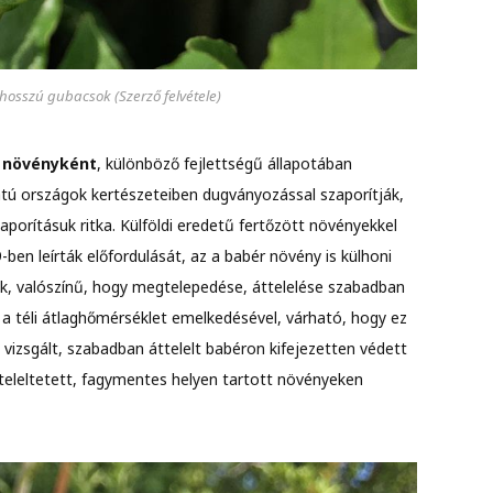
hosszú gubacsok (Szerző felvétele)
 növényként
, különböző fejlettségű állapotában
atú országok kertészeteiben dugványozással szaporítják,
aporításuk ritka. Külföldi eredetű fertőzött növényekkel
ben leírták előfordulását, az a babér növény is külhoni
ák, valószínű, hogy megtelepedése, áttelelése szabadban
a téli átlaghőmérséklet emelkedésével, várható, hogy ez
vizsgált, szabadban áttelelt babéron kifejezetten védett
 teleltetett, fagymentes helyen tartott növényeken