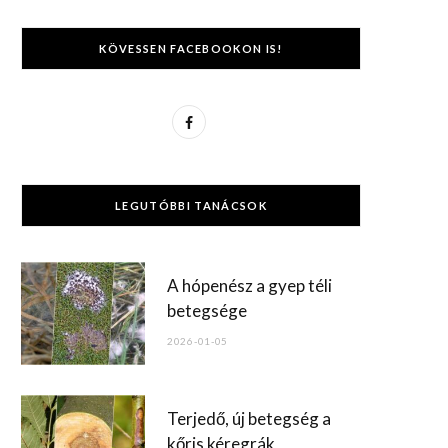
KÖVESSEN FACEBOOKON IS!
F
a
c
LEGUTÓBBI TANÁCSOK
e
b
A hópenész a gyep téli
o
betegsége
o
2026-01-05
k
Terjedő, új betegség a
kőris kéregrák