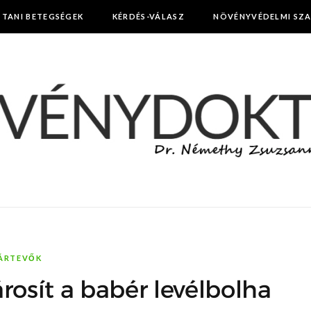
TTANI BETEGSÉGEK
KÉRDÉS-VÁLASZ
NÖVÉNYVÉDELMI SZ
ÁRTEVŐK
rosít a babér levélbolha