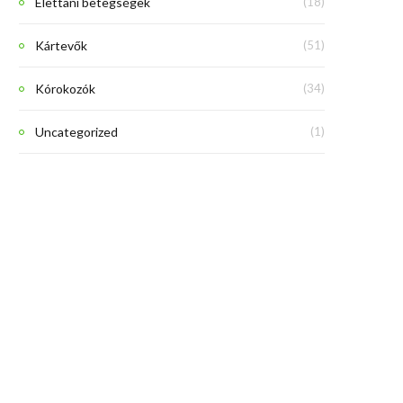
Élettani betegségek
(18)
Kártevők
(51)
Kórokozók
(34)
Uncategorized
(1)