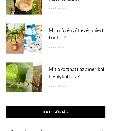
2025-12-22
Mi a növényútlevél, miért
fontos?
2025-11-24
Mit okoz(hat) az amerikai
bivalykabóca?
2025-09-15
KATEGÓRIÁK