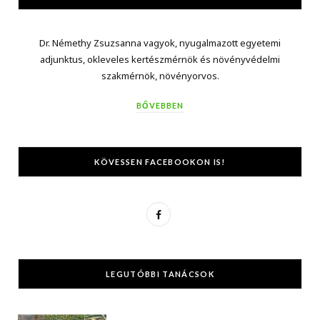
Dr. Némethy Zsuzsanna vagyok, nyugalmazott egyetemi
adjunktus, okleveles kertészmérnök és növényvédelmi
szakmérnök, növényorvos.
BŐVEBBEN
KÖVESSEN FACEBOOKON IS!
F
a
c
LEGUTÓBBI TANÁCSOK
e
b