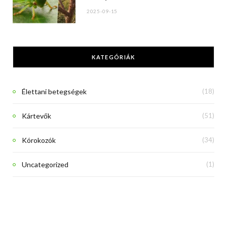
2025-09-15
KATEGÓRIÁK
Élettani betegségek
(18)
Kártevők
(51)
Kórokozók
(34)
Uncategorized
(1)