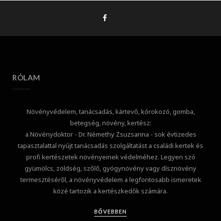
RÓLAM
Növényvédelem, tanácsadás, kártevő, kórokozó, gomba,
betegség, növény, kertész:
a Növénydoktor - Dr. Némethy Zsuzsanna - sok évtizedes
tapasztalattal nyújt tanácsadás szolgáltatást a családi kertek és
profi kertészetek növényeinek védelméhez. Legyen szó
gyümölcs, zöldség, szőlő, gyógynövény vagy dísznövény
termesztéséről, a növényvédelem a legfontosabb ismeretek
közé tartozik a kertészkedők számára.
BŐVEBBEN