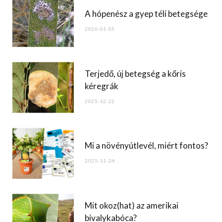
o
A hópenész a gyep téli betegsége
o
2026-01-05
k
Terjedő, új betegség a kőris
kéregrák
2025-12-22
Mi a növényútlevél, miért fontos?
2025-11-24
Mit okoz(hat) az amerikai
bivalykabóca?