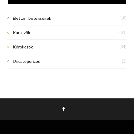
Élettani betegségek
(18)
Kártevők
(51)
Kórokozók
(34)
Uncategorized
(1)