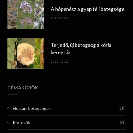
A hópenész a gyep téli betegsége
2026-01-05
Terjedő, új betegség a kőris
kéregrák
2025-12-22
TÉMAKÖRÖK
Élettani betegségek
(18)
Kártevők
(51)