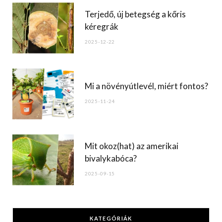
Terjedő, új betegség a kőris
kéregrák
2025-12-22
Mi a növényútlevél, miért fontos?
2025-11-24
Mit okoz(hat) az amerikai
bivalykabóca?
2025-09-15
KATEGÓRIÁK