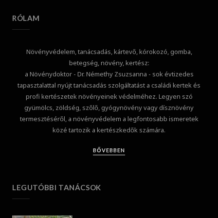
RÓLAM
Növényvédelem, tanácsadás, kártevő, kórokozó, gomba,
betegség, növény, kertész:
a Növénydoktor - Dr. Némethy Zsuzsanna - sok évtizedes
tapasztalattal nyújt tanácsadás szolgáltatást a családi kertek és
profi kertészetek növényeinek védelméhez. Legyen szó
gyümölcs, zöldség, szőlő, gyógynövény vagy dísznövény
termesztéséről, a növényvédelem a legfontosabb ismeretek
közé tartozik a kertészkedők számára.
BŐVEBBEN
LEGUTÓBBI TANÁCSOK