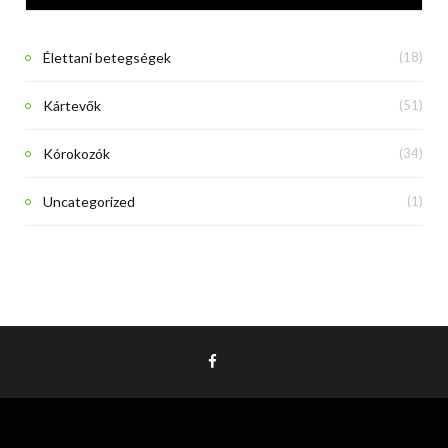
Élettani betegségek
(18)
Kártevők
(51)
Kórokozók
(34)
Uncategorized
(1)