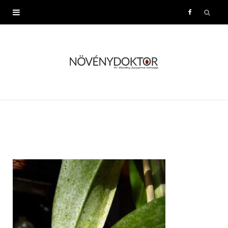
F
a
c
e
b
o
o
k