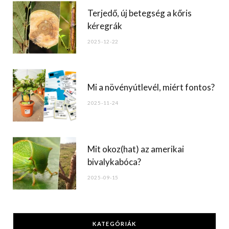
Terjedő, új betegség a kőris
kéregrák
2025-12-22
Mi a növényútlevél, miért fontos?
2025-11-24
Mit okoz(hat) az amerikai
bivalykabóca?
2025-09-15
KATEGÓRIÁK