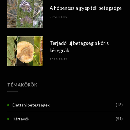
A hópenész a gyep téli betegsége
2026-01-05
Terjedő, új betegség a kőris
kéregrák
2025-12-22
TÉMAKÖRÖK
Élettani betegségek
(18)
Kártevők
(51)