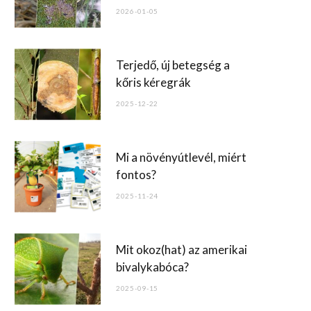
o
2026-01-05
k
Terjedő, új betegség a
kőris kéregrák
2025-12-22
Mi a növényútlevél, miért
fontos?
2025-11-24
Mit okoz(hat) az amerikai
bivalykabóca?
2025-09-15