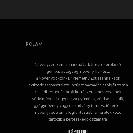
RÓLAM
Növényvédelem, tanácsadás, kártevő, kórokozó,
gomba, betegség, növény, kertész:
a Növénydoktor - Dr. Némethy Zsuzsanna - sok
évtizedes tapasztalattal nyújt tanácsadás szolgáltatást a
családi kertek és profi kertészetek növényeinek
védelméhez. Legyen szó gyümölcs, zöldség, szőlő,
gyógynövény vagy dísznövény termesztéséről, a
növényvédelem a legfontosabb ismeretek közé
tartozik a kertészkedők számára.
BŐVEBBEN