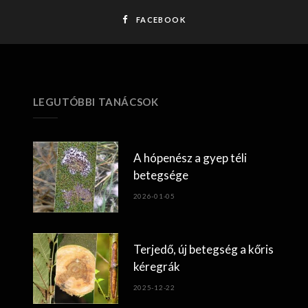
FACEBOOK
LEGUTÓBBI TANÁCSOK
A hópenész a gyep téli
betegsége
2026-01-05
Terjedő, új betegség a kőris
kéregrák
2025-12-22