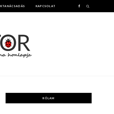
AKTANÁCSADÁS
KAPCSOLAT
F
a
c
e
b
o
o
k
RÓLAM