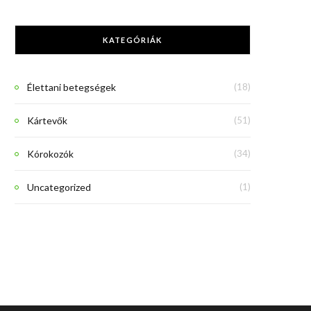
KATEGÓRIÁK
Élettani betegségek
(18)
Kártevők
(51)
Kórokozók
(34)
Uncategorized
(1)