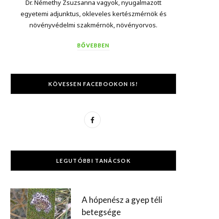
Dr. Némethy Zsuzsanna vagyok, nyugalmazott
egyetemi adjunktus, okleveles kertészmérnök és
növényvédelmi szakmérnök, növényorvos.
BŐVEBBEN
KÖVESSEN FACEBOOKON IS!
F
a
c
LEGUTÓBBI TANÁCSOK
e
b
A hópenész a gyep téli
o
betegsége