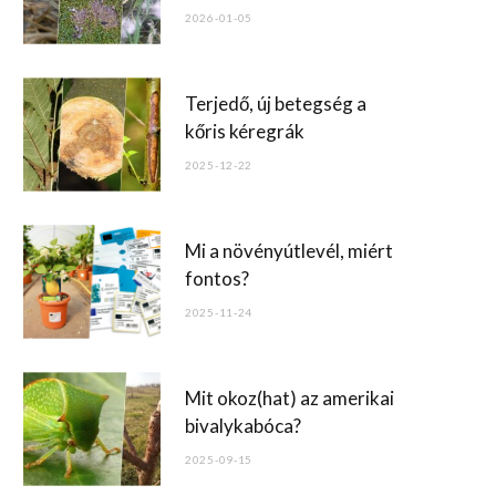
o
2026-01-05
k
Terjedő, új betegség a
kőris kéregrák
2025-12-22
Mi a növényútlevél, miért
fontos?
2025-11-24
Mit okoz(hat) az amerikai
bivalykabóca?
2025-09-15