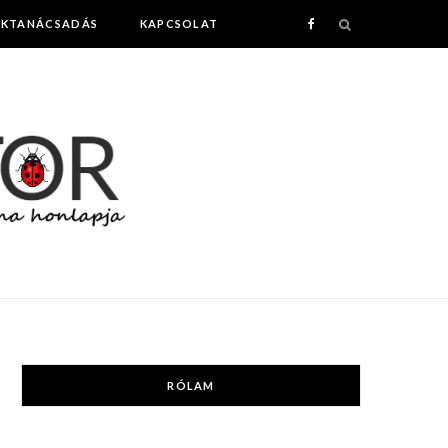
AKTANÁCSADÁS
KAPCSOLAT
F
a
c
e
b
o
o
k
RÓLAM