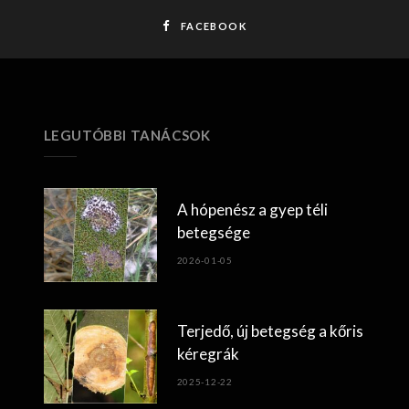
FACEBOOK
LEGUTÓBBI TANÁCSOK
A hópenész a gyep téli
betegsége
2026-01-05
Terjedő, új betegség a kőris
kéregrák
2025-12-22