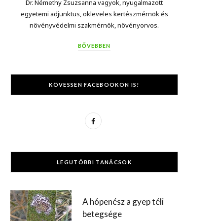
Dr. Némethy Zsuzsanna vagyok, nyugalmazott
egyetemi adjunktus, okleveles kertészmérnök és
növényvédelmi szakmérnök, növényorvos.
BŐVEBBEN
KÖVESSEN FACEBOOKON IS!
F
a
c
LEGUTÓBBI TANÁCSOK
e
b
A hópenész a gyep téli
o
betegsége