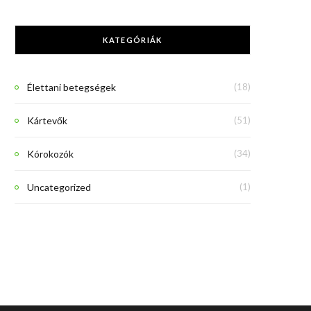
KATEGÓRIÁK
Élettani betegségek
(18)
Kártevők
(51)
Kórokozók
(34)
Uncategorized
(1)