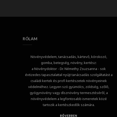
RÓLAM
Növényvédelem, tanácsadás, kártevő, kórokozó,
gomba, betegség, növény, kertész:
a Növénydoktor - Dr. Némethy Zsuzsanna - sok
évtizedes tapasztalattal nyújt tanácsadás szolgáltatást a
családi kertek és profi kertészetek növényeinek
védelméhez. Legyen szó gyümölcs, zöldség, szőlő,
gyógynövény vagy dísznövény termesztéséről, a
növényvédelem a legfontosabb ismeretek közé
tartozik a kertészkedők számára.
BŐVEBBEN