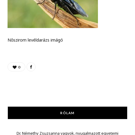
Nőszirom levéldarázs imágó
0
RÓLAM
Dr. Némethy Zsuzsanna vagyok, nyugalmazott egyetemi