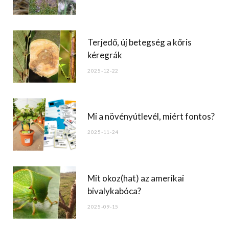
k
Terjedő, új betegség a kőris
kéregrák
2025-12-22
Mi a növényútlevél, miért fontos?
2025-11-24
Mit okoz(hat) az amerikai
bivalykabóca?
2025-09-15