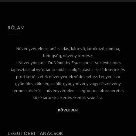
RÓLAM
Növényvédelem, tanácsadás, kártevő, kórokozó, gomba,
betegség, növény, kertész:
a Növénydoktor - Dr. Némethy Zsuzsanna - sok évtizedes
tapasztalattal nyújt tanácsadás szolgáltatást a családi kertek és
profi kertészetek növényeinek védelméhez. Legyen szó
gyümölcs, zöldség, szőlő, gyógynövény vagy dísznövény
termesztéséről, a növényvédelem a legfontosabb ismeretek
közé tartozik a kertészkedők számára.
BŐVEBBEN
LEGUTÓBBI TANÁCSOK