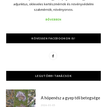
adjunktus, okleveles kertészmérnök és növényvédelmi
szakmérnök, növényorvos.
BŐVEBBEN
KÖVESSEN FACEBOOKON IS!
F
a
c
LEGUTÓBBI TANÁCSOK
e
b
o
A hópenész a gyep téli betegsége
o
2026-01-05