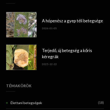
A hópenész a gyep téli betegsége
2026-01-05
Terjedő, új betegség a kőris
kéregrák
2025-12-22
TÉMAKÖRÖK
Élettani betegségek
(18)