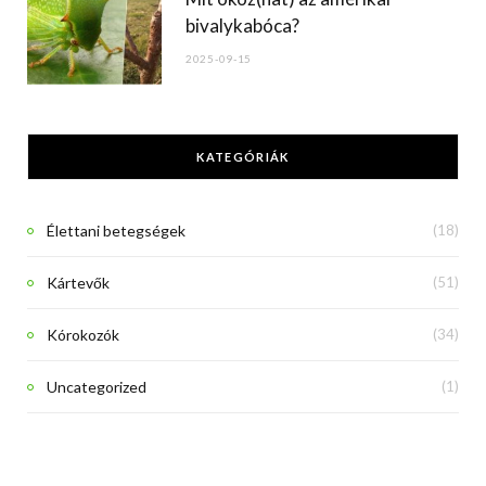
bivalykabóca?
2025-09-15
KATEGÓRIÁK
Élettani betegségek
(18)
Kártevők
(51)
Kórokozók
(34)
Uncategorized
(1)