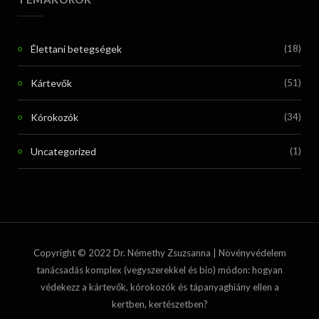
Élettani betegségek
(18)
Kártevők
(51)
Kórokozók
(34)
Uncategorized
(1)
Copyright © 2022 Dr. Némethy Zsuzsanna | Növényvédelem
tanácsadás komplex (vegyszerekkel és bio) módon: hogyan
védekezz a kártevők, kórokozók és tápanyaghiány ellen a
kertben, kertészetben?