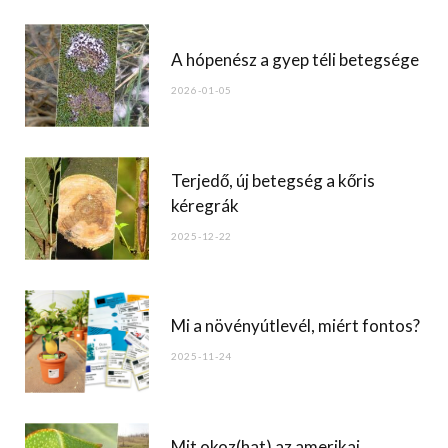
b
o
A hópenész a gyep téli betegsége
o
2026-01-05
k
Terjedő, új betegség a kőris
kéregrák
2025-12-22
Mi a növényútlevél, miért fontos?
2025-11-24
Mit okoz(hat) az amerikai