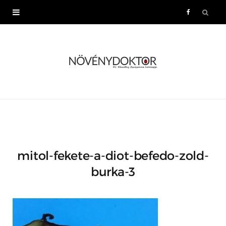
F
a
c
e
b
o
mitol-fekete-a-diot-befedo-zold-
o
burka-3
k