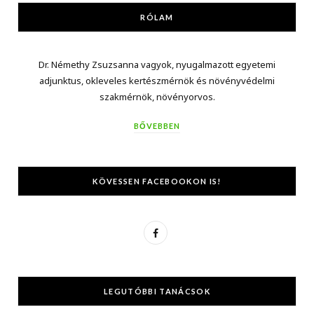
RÓLAM
Dr. Némethy Zsuzsanna vagyok, nyugalmazott egyetemi
adjunktus, okleveles kertészmérnök és növényvédelmi
szakmérnök, növényorvos.
BŐVEBBEN
KÖVESSEN FACEBOOKON IS!
F
a
c
LEGUTÓBBI TANÁCSOK
e