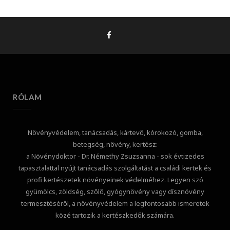
RÓLAM
Növényvédelem, tanácsadás, kártevő, kórokozó, gomba,
betegség, növény, kertész:
a Növénydoktor - Dr. Némethy Zsuzsanna - sok évtizedes
tapasztalattal nyújt tanácsadás szolgáltatást a családi kertek és
profi kertészetek növényeinek védelméhez. Legyen szó
gyümölcs, zöldség, szőlő, gyógynövény vagy dísznövény
termesztéséről, a növényvédelem a legfontosabb ismeretek
közé tartozik a kertészkedők számára.