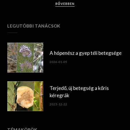
BŐVEBBEN
LEGUTÓBBI TANÁCSOK
A hópenész a gyep téli betegsége
2026-01-05
Terjedő, új betegség a kőris
kéregrák
2025-12-22
TÉMAKÖRÖK