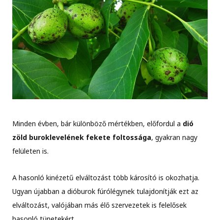
Minden évben, bár különböző mértékben, előfordul a
dió
zöld buroklevelének fekete foltossága
, gyakran nagy
felületen is.
A hasonló kinézetű elváltozást több károsító is okozhatja.
Ugyan újabban a dióburok fúrólégynek tulajdonítják ezt az
elváltozást, valójában más élő szervezetek is felelősek
hasonló tünetekért.