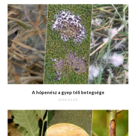
A hópenész a gyep téli betegsége
2026-01-05