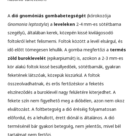
A
dió gnomóniás gombabetegségét
(kórokozója
Gnomonia leptostyla
) a
leveleken
2-4 mm-es sötétbarna
szegélyű, általában kerek, közepén kissé kivilágosodó
foltokról lehet felismerni. Foltok között a levél elsárgul, és
idő előtt tömegesen lehullik. A gomba megfertőzi a
termés
zöld buroklevelét
(epikarpiumát) is, azokon a 2-3 mm-es
kör alakú foltok kissé besüllyedőek, sötétbarnák, gyakran
feketének látszóak, közepük kiszürkül. A foltok
összeolvadhatnak, és erős fertőzéskor a feketés
elszíneződés a buroklevél nagy felületére kiterjedhet. A
fekete szín nem figyelhető meg a dióbélen, azon nem okoz
elváltozást. A foltbetegség a dió éréséig folyamatosan
előfordul, és a lehullott, érett diónál is általános. A dió
termésénél bár gyakori betegség, nem jelentős, mivel bél
tartalmat nem fertőzi.