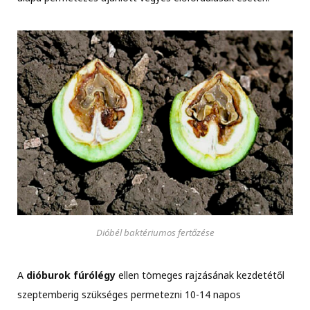
Dióbél baktériumos fertőzése
A
dióburok fúrólégy
ellen tömeges rajzásának kezdetétől
szeptemberig szükséges permetezni 10-14 napos