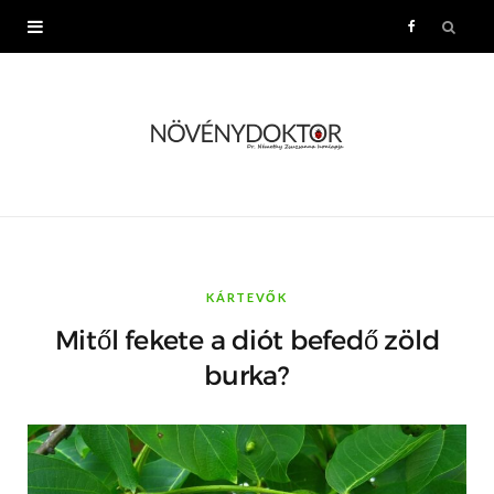
F
a
c
e
b
o
KÁRTEVŐK
Mitől fekete a diót befedő zöld
o
burka?
k