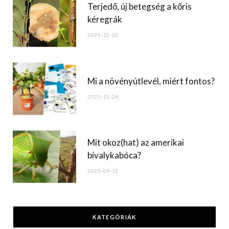
Terjedő, új betegség a kőris
kéregrák
2025-12-22
Mi a növényútlevél, miért fontos?
2025-11-24
Mit okoz(hat) az amerikai
bivalykabóca?
2025-09-15
KATEGÓRIÁK