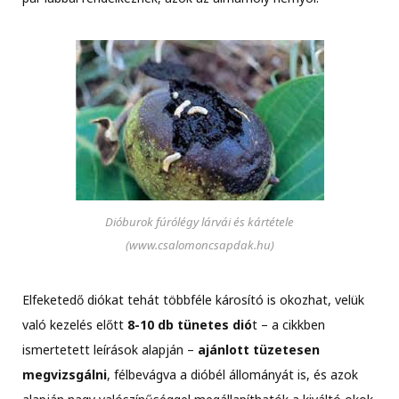
Dióburok fúrólégy lárvái és kártétele
(www.csalomoncsapdak.hu)
Elfeketedő diókat tehát többféle károsító is okozhat, velük
való kezelés előtt
8-10 db tünetes dió
t – a cikkben
ismertetett leírások alapján –
ajánlott tüzetesen
megvizsgálni
, félbevágva a dióbél állományát is, és azok