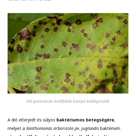
Dió gnomóniás levélfoltok közepe kivilágosodik
A dió elterjedt és súlyos
baktériumos betegségére
,
melyet a
Xanthomonas arboricola pv. juglandis
baktérium