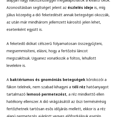
alapján nagy valószínűséggel megállapíthatók a kiváltó okok.
Azonosításban segítséget jelent az
észlelés ideje
is, míg
július közepéig a dió feketedését annak betegségei okozzák,
az után már mindhárom jellemzett károsító jelen lehet,
esetenként együtt is.
A feketedő diókat célszerű folyamatosan összegyűjteni,
megsemmisíteni, elásni, hogy a fertőzési láncot
megszakítsuk. Ugyanez vonatkozik a foltos, lehullott
levelekre is.
A
baktériumos és gnomóniás betegségek
kórokozói a
fákon telelnek, nem szabad kihagyni a
téli réz
hatóanyagot
tartalmazó
lemosó permetezést
, a réz mindkettő ellen
hatékony ellenszer. A dió virágzásától az őszi termésérésig
fertőzhetnek tartósan esős időjárás mellett, ekkor is a réz
alapú permetezés ajánlott vegyes előfordulásuk esetén.