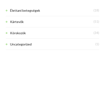
Élettani betegségek
(18)
Kártevők
(51)
Kórokozók
(34)
Uncategorized
(1)