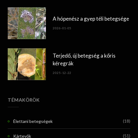
A hópenész a gyep téli betegsége
2026-01-05
Terjedő, új betegség a kőris
kéregrák
2025-12-22
TÉMAKÖRÖK
Élettani betegségek
(18)
Kártevők
(51)