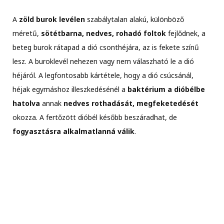
A
zöld burok levélen
szabálytalan alakú, különböző
méretű,
sötétbarna, nedves, rohadó foltok
fejlődnek, a
beteg burok rátapad a dió csonthéjára, az is fekete színű
lesz. A buroklevél nehezen vagy nem válaszható le a dió
héjáról. A legfontosabb kártétele, hogy a dió csúcsánál,
héjak egymáshoz illeszkedésénél a
baktérium a dióbélbe
hatolva
annak
nedves rothadását, megfeketedését
okozza. A fertőzött dióbél később beszáradhat, de
fogyasztásra alkalmatlanná válik
.