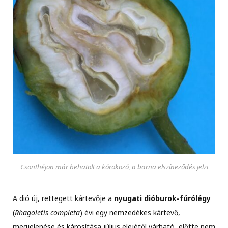
Csonthéjon már behatolt a kórokozó, a barna elszíneződés jelzi
A dió új, rettegett kártevője a
nyugati dióburok-fúrólégy
(
Rhagoletis completa
) évi egy nemzedékes kártevő,
megjelenése és károsítása július elejétől várható, előtte nem