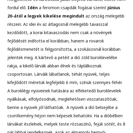
fordul elő.
Idén
a feromon-csapdák fogásai szerint
június
20-ától a legyek kikelése megindult
az ország melegebb
részein. Az idei év az átlagosnál melegebb tavasszal
kezdődött, a korai kitavaszodás nem csak a növények
fejlődését indította el korábban, hanem a rovarok
fejlődésmenetét is felgyorsította, a szokásosnál korábban
jelentek meg. A kártevő a petéit a dió zöld buroklevelébe
rakja, a kikelő lárvák abban élnek és táplálkoznak
csoportosan. Lárváik lábatlanok, tehát nyüvek, teljes
kifejlődött méretük legfeljebb 6 mm, színük szennyes-fehér.
A buroklégy nyüveinek hatására az elfeketedő buroklevelek
nyálkásak, elfolyósodnak, meglehetősen visszataszítóak,
benne a nyüvek jól láthatóak. A nyüvek a dió belsejébe a
csontkemény héjon nem képesek behatolni. Ha a dióbélben
lárvákat észlelnek, melyek teste rózsaszínű, fejük sötét, és 8
pár lábbal rendelkeznek, azok az almamoly hernyói.