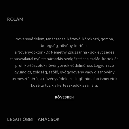
RÓLAM
Növényvédelem, tanácsadás, kártevő, kórokozó, gomba,
betegség, növény, kertész:
a Növénydoktor - Dr. Némethy Zsuzsanna - sok évtizedes
tapasztalattal nyújt tanácsadás szolgáltatást a családi kertek és
profi kertészetek növényeinek védelméhez. Legyen szó
gyümölcs, zöldség, szőlő, gyógynövény vagy dísznövény
termesztéséről, a növényvédelem a legfontosabb ismeretek
közé tartozik a kertészkedők számára.
BŐVEBBEN
LEGUTÓBBI TANÁCSOK