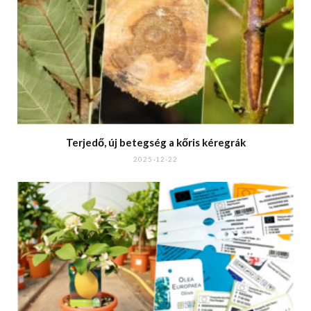
Terjedő, új betegség a kőris kéregrák
2025-12-22