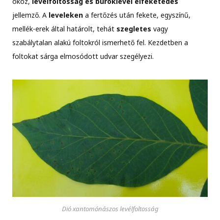
okoz,
levélfoltosság és buroklevél elfeketedés
jellemző. A
leveleken
a fertőzés után fekete, egyszínű,
mellék-erek által határolt, tehát
szegletes
vagy
szabálytalan alakú foltokról ismerhető fel. Kezdetben a
foltokat sárga elmosódott udvar szegélyezi.
Dió xantomónászos levélfoltosság