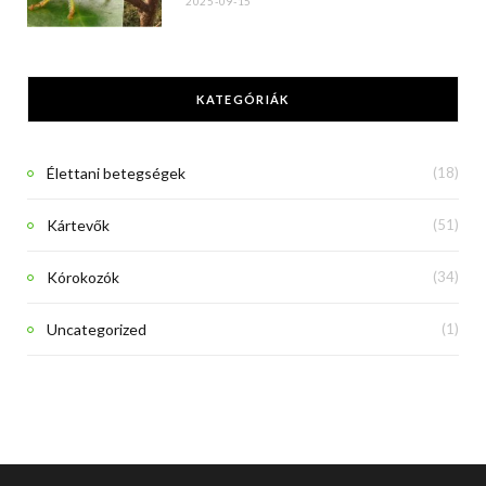
2025-09-15
KATEGÓRIÁK
Élettani betegségek
(18)
Kártevők
(51)
Kórokozók
(34)
Uncategorized
(1)