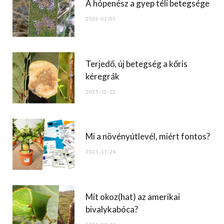
o
A hópenész a gyep téli betegsége
o
2026-01-05
k
Terjedő, új betegség a kőris
kéregrák
2025-12-22
Mi a növényútlevél, miért fontos?
2025-11-24
Mit okoz(hat) az amerikai
bivalykabóca?