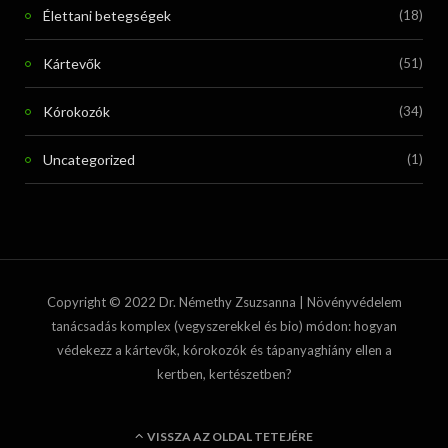
Élettani betegségek
(18)
Kártevők
(51)
Kórokozók
(34)
Uncategorized
(1)
Copyright © 2022 Dr. Némethy Zsuzsanna | Növényvédelem
tanácsadás komplex (vegyszerekkel és bio) módon: hogyan
védekezz a kártevők, kórokozók és tápanyaghiány ellen a
kertben, kertészetben?
VISSZA AZ OLDAL TETEJÉRE