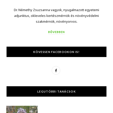
Dr. Némethy Zsuzsanna vagyok, nyugalmazott egyetemi
adjunktus, okleveles kertészmérnök és növényvédelmi
szakmérnök, növényorvos.
BŐVEBBEN
KÖVESSEN FACEBOOKON IS!
F
a
c
LEGUTÓBBI TANÁCSOK
e
b