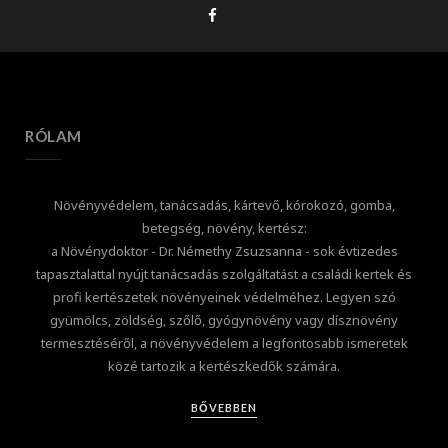
RÓLAM
Növényvédelem, tanácsadás, kártevő, kórokozó, gomba,
betegség, növény, kertész:
a Növénydoktor - Dr. Némethy Zsuzsanna - sok évtizedes
tapasztalattal nyújt tanácsadás szolgáltatást a családi kertek és
profi kertészetek növényeinek védelméhez. Legyen szó
gyümölcs, zöldség, szőlő, gyógynövény vagy dísznövény
termesztéséről, a növényvédelem a legfontosabb ismeretek
közé tartozik a kertészkedők számára.
BŐVEBBEN