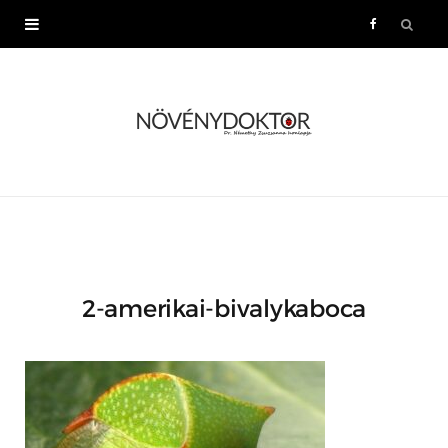
F
a
c
e
b
o
2-amerikai-bivalykaboca
o
k