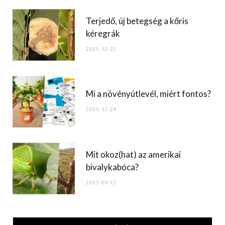
Terjedő, új betegség a kőris
kéregrák
2025-12-22
Mi a növényútlevél, miért fontos?
2025-11-24
Mit okoz(hat) az amerikai
bivalykabóca?
2025-09-15