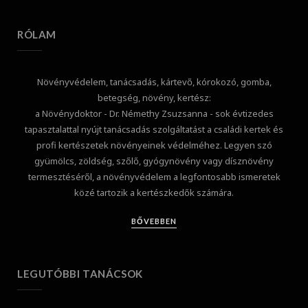
RÓLAM
Növényvédelem, tanácsadás, kártevő, kórokozó, gomba,
betegség, növény, kertész:
a Növénydoktor - Dr. Némethy Zsuzsanna - sok évtizedes
tapasztalattal nyújt tanácsadás szolgáltatást a családi kertek és
profi kertészetek növényeinek védelméhez. Legyen szó
gyümölcs, zöldség, szőlő, gyógynövény vagy dísznövény
termesztéséről, a növényvédelem a legfontosabb ismeretek
közé tartozik a kertészkedők számára.
BŐVEBBEN
LEGUTÓBBI TANÁCSOK