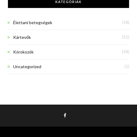
KATEGÓRIÁK
Élettani betegségek
(18)
Kártevők
(51)
Kórokozók
(34)
Uncategorized
(1)