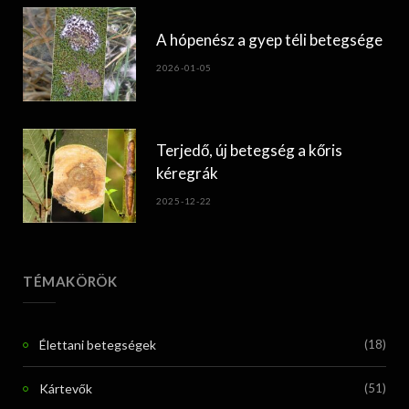
A hópenész a gyep téli betegsége
2026-01-05
Terjedő, új betegség a kőris
kéregrák
2025-12-22
TÉMAKÖRÖK
Élettani betegségek
(18)
Kártevők
(51)