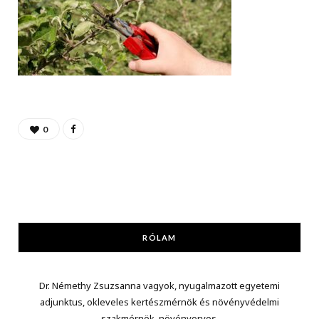
0
RÓLAM
Dr. Némethy Zsuzsanna vagyok, nyugalmazott egyetemi
adjunktus, okleveles kertészmérnök és növényvédelmi
szakmérnök, növényorvos.