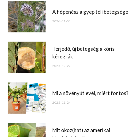
o
A hópenész a gyep téli betegsége
o
2026-01-05
k
Terjedő, új betegség a kőris
kéregrák
2025-12-22
Mi a növényútlevél, miért fontos?
2025-11-24
Mit okoz(hat) az amerikai