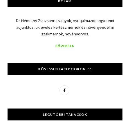
RÓLAM
Dr. Némethy Zsuzsanna vagyok, nyugalmazott egyetemi
adjunktus, okleveles kertészmérnök és növényvédelmi
szakmérnök, növényorvos.
BŐVEBBEN
KÖVESSEN FACEBOOKON IS!
F
a
c
LEGUTÓBBI TANÁCSOK
e
b