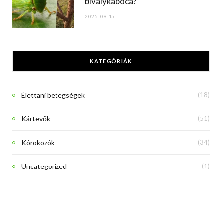
bivalykabóca?
2025-09-15
KATEGÓRIÁK
Élettani betegségek
(18)
Kártevők
(51)
Kórokozók
(34)
Uncategorized
(1)