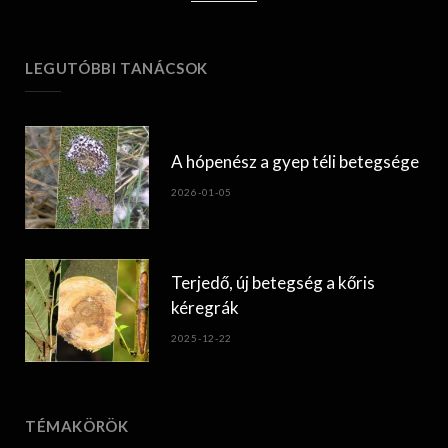
LEGUTÓBBI TANÁCSOK
A hópenész a gyep téli betegsége
2026-01-05
Terjedő, új betegség a kőris
kéregrák
2025-12-22
TÉMAKÖRÖK