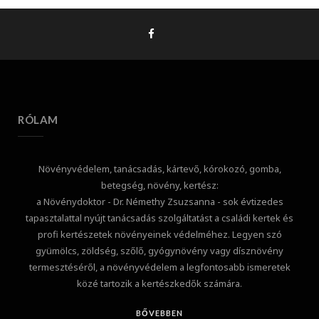
RÓLAM
Növényvédelem, tanácsadás, kártevő, kórokozó, gomba,
betegség, növény, kertész:
a Növénydoktor - Dr. Némethy Zsuzsanna - sok évtizedes
tapasztalattal nyújt tanácsadás szolgáltatást a családi kertek és
profi kertészetek növényeinek védelméhez. Legyen szó
gyümölcs, zöldség, szőlő, gyógynövény vagy dísznövény
termesztéséről, a növényvédelem a legfontosabb ismeretek
közé tartozik a kertészkedők számára.
BŐVEBBEN