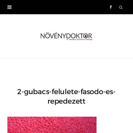
F
a
c
e
b
o
2-gubacs-felulete-fasodo-es-
o
repedezett
k