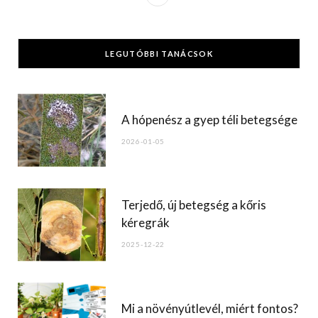
a
c
LEGUTÓBBI TANÁCSOK
e
b
o
A hópenész a gyep téli betegsége
o
2026-01-05
k
Terjedő, új betegség a kőris
kéregrák
2025-12-22
Mi a növényútlevél, miért fontos?