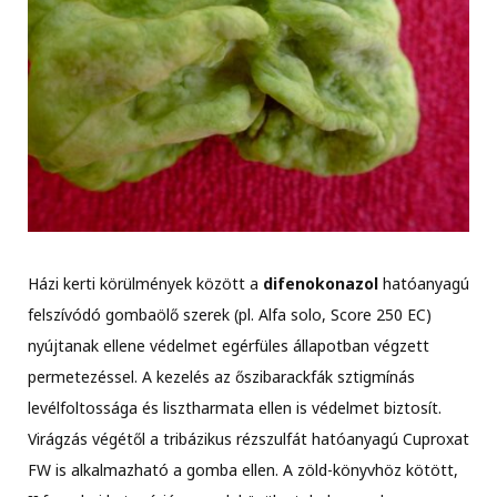
Házi kerti körülmények között a
difenokonazol
hatóanyagú
felszívódó gombaölő szerek (pl. Alfa solo, Score 250 EC)
nyújtanak ellene védelmet egérfüles állapotban végzett
permetezéssel. A kezelés az őszibarackfák sztigmínás
levélfoltossága és lisztharmata ellen is védelmet biztosít.
Virágzás végétől a tribázikus rézszulfát hatóanyagú Cuproxat
FW is alkalmazható a gomba ellen. A zöld-könyvhöz kötött,