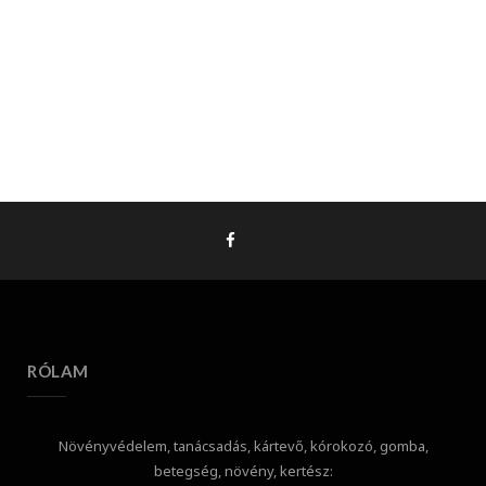
RÓLAM
Növényvédelem, tanácsadás, kártevő, kórokozó, gomba,
betegség, növény, kertész: