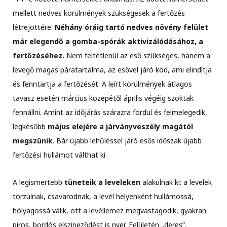
mellett nedves körülmények szükségesek a fertőzés
létrejöttére.
Néhány óráig tartó nedves növény felület
már elegendő a gomba-spórák aktivizálódásához, a
fertőzéséhez.
Nem feltétlenül az eső szükséges, hanem a
levegő magas páratartalma, az esővel járó köd, ami elindítja
és fenntartja a fertőzését. A leírt körülmények átlagos
tavasz esetén március közepétől április végéig szoktak
fennállni. Amint az időjárás szárazra fordul és felmelegedik,
legkésőbb
május elejére a járványveszély magától
megszűnik
. Bár újabb lehűléssel járó esős időszak újabb
fertőzési hullámot válthat ki.
A legismertebb
tüneteik a leveleken
alakulnak ki: a levelek
torzulnak, csavarodnak, a levél helyenként hullámossá,
hólyagossá válik, ott a levéllemez megvastagodik, gyakran
piros, bordós elszíneződést is nyer. Felületén „deres”,