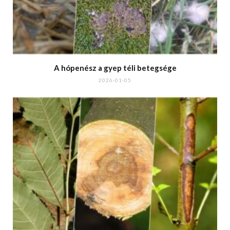
A hópenész a gyep téli betegsége
2026-01-05