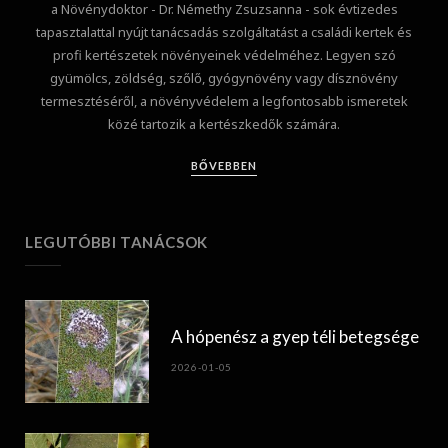
a Növénydoktor - Dr. Némethy Zsuzsanna - sok évtizedes
tapasztalattal nyújt tanácsadás szolgáltatást a családi kertek és
profi kertészetek növényeinek védelméhez. Legyen szó
gyümölcs, zöldség, szőlő, gyógynövény vagy dísznövény
termesztéséről, a növényvédelem a legfontosabb ismeretek
közé tartozik a kertészkedők számára.
BŐVEBBEN
LEGUTÓBBI TANÁCSOK
A hópenész a gyep téli betegsége
2026-01-05