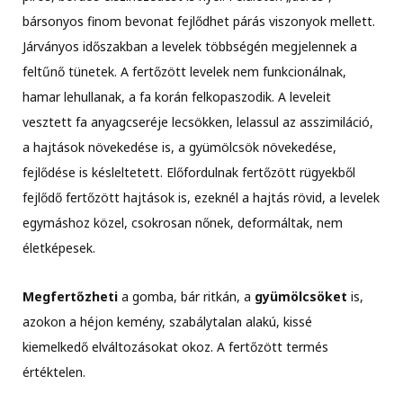
bársonyos finom bevonat fejlődhet párás viszonyok mellett.
Járványos időszakban a levelek többségén megjelennek a
feltűnő tünetek. A fertőzött levelek nem funkcionálnak,
hamar lehullanak, a fa korán felkopaszodik. A leveleit
vesztett fa anyagcseréje lecsökken, lelassul az asszimiláció,
a hajtások növekedése is, a gyümölcsök növekedése,
fejlődése is késleltetett. Előfordulnak fertőzött rügyekből
fejlődő fertőzött hajtások is, ezeknél a hajtás rövid, a levelek
egymáshoz közel, csokrosan nőnek, deformáltak, nem
életképesek.
Megfertőzheti
a gomba, bár ritkán, a
gyümölcsöket
is,
azokon a héjon kemény, szabálytalan alakú, kissé
kiemelkedő elváltozásokat okoz. A fertőzött termés
értéktelen.