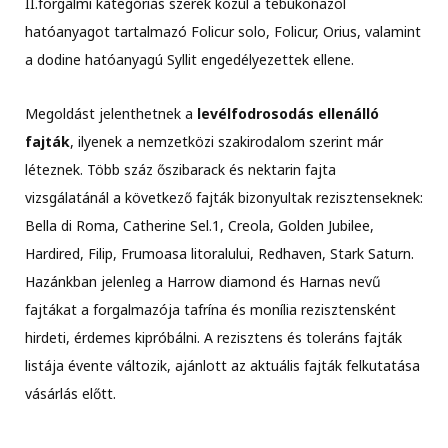
II.forgalmi kategóriás szerek közül a tebukonazol
hatóanyagot tartalmazó Folicur solo, Folicur, Orius, valamint
a dodine hatóanyagú Syllit engedélyezettek ellene.
Megoldást jelenthetnek a
levélfodrosodás ellenálló
fajták
, ilyenek a nemzetközi szakirodalom szerint már
léteznek. Több száz őszibarack és nektarin fajta
vizsgálatánál a következő fajták bizonyultak rezisztenseknek:
Bella di Roma, Catherine Sel.1, Creola, Golden Jubilee,
Hardired, Filip, Frumoasa litoralului, Redhaven, Stark Saturn.
Hazánkban jelenleg a Harrow diamond és Harnas nevű
fajtákat a forgalmazója tafrína és monília rezisztensként
hirdeti, érdemes kipróbálni. A rezisztens és toleráns fajták
listája évente változik, ajánlott az aktuális fajták felkutatása
vásárlás előtt.