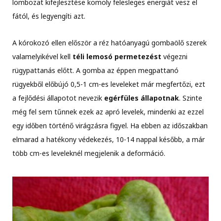
lombozat kifejlesztése komoly felesleges energiát vesz el
fától, és legyengíti azt.
A kórokozó ellen először a réz hatóanyagú gombaölő szerek
valamelyikével kell
téli lemosó permetezést
végezni
rügypattanás előtt. A gomba az éppen megpattanó
rügyekből előbújó 0,5-1 cm-es leveleket már megfertőzi, ezt
a fejlődési állapotot nevezik
egérfüles állapotnak
. Szinte
még fel sem tűnnek ezek az apró levelek, mindenki az ezzel
egy időben történő virágzásra figyel. Ha ebben az időszakban
elmarad a hatékony védekezés, 10-14 nappal később, a már
több cm-es leveleknél megjelenik a deformáció.