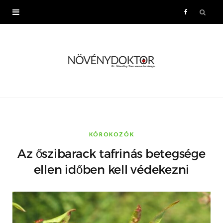
F
a
c
e
b
o
KÓROKOZÓK
Az őszibarack tafrinás betegsége
o
ellen időben kell védekezni
k