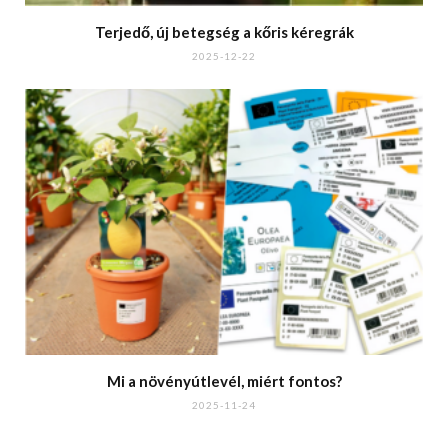
Terjedő, új betegség a kőris kéregrák
2025-12-22
Mi a növényútlevél, miért fontos?
2025-11-24