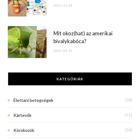
2025-11-24
Mit okoz(hat) az amerikai
bivalykabóca?
2025-09-15
KATEGÓRIÁK
Élettani betegségek
(18)
Kártevők
(51)
Kórokozók
(34)