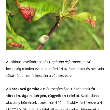
A tafrinás levélfodrosodás (
Taphrina deformans
) nevű
betegség minden évben megfertőzi az őszibarack és nektarin
fákat, érdemes felkészülni a védekezésre.
A
kórokozó gomba
a már megfertőzött őszibarack
fa
törzsén, ágain, kérgén, rügyeiben telel
át. Szokatlanul
alacsony hőmérsékletnél, már 4 °C –nál aktív, fertőzésre a 4
-14 °C közötti hőmérséklet alkalmas. Az adott hőmérséklet